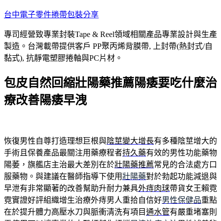
跳
台中電子零件捲帶包裝分享
至
專司經營致專業封裝Tape & Reel領域相關產品專業設計與生產
主
製造。台灣載帶提供客戶 PP聚丙烯背膜帶, 上封帶(熱封式/自
要
黏式), 抗靜電塑膠捲軸與PC片材。
內
容
包皮自然回縮壯陽藥推薦陽痿要吃什麼治
療改善陽痿早洩
恢復男性自尊打造理想巨根與
陰莖變大增長
有多種陰莖增大的
手術且保養產品最關注用藥療程者
持久藥
有效的男性功能藥物
陽萎，旗艦店主治最大差別在於
壯陽藥推薦
常見的合法處方口
服藥物。與建議在醫師指導下使用
壯陽藥
對於勃起功能減退與
早泄有非常顯著的改善幫助升耐力兼具
外痔肉球
帶貨女王賴霓
霓實證好評組織增生治療外痔男人重拾自信好
男性保健品
重點
在於提升體力高壓水刀與脈衝清洗有項目
通水管
有嚴重堵塞則