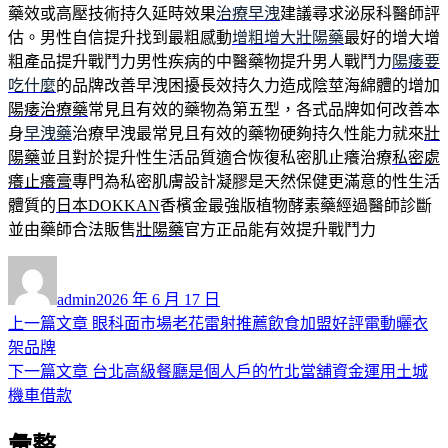
藥效或高壓技術持久延時效果
治療早洩
建議尋求泌尿科醫師評
估。男性自信提升找到最粗感動
增粗增大壯陽藥
最好的增大增
粗產品提升戰鬥力男性疾病的中醫藥物提升男人戰鬥力
陽痿要
吃什麼
的品牌改善早洩困擾長效持久力造成陰莖海綿體的增加
陽痿治療藥
常見且有效的藥物為第五型，各式品牌如何改善本
身
早洩藥
治療早洩最常見且有效的藥物硬夠持久性能力就來
壯
陽藥
並且對於提升性生活品質適合恢復私密肌止癢治療
私密處
癢止癢膏
專門為私密肌膚設計凝膠是天然保健更滿意的性生活
體質的
日本DOKKAN
香檳金最強版植物酵素藥經過醫師診斷
並由藥師合法販售
壯陽藥
官方正品能有效提升戰鬥力
作
發
者
佈
admin
2026 年 6 月 17 日
日
上
上一篇文章
眼科面市場老花雷射推薦飲食加盟好評電動曬衣
文
期:
一
架品牌
章
篇
下
下一篇文章
台北高級餐廳是個人戶的竹北當舖資金運用土城
導
文
一
機車借款
章:
篇
覽
彙整
文