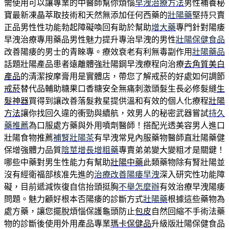
需使用可以讓專業的中醫師幫你煩惱
早洩治療方法
男性補養秘
寶最新凍晶萃取技術和天然無添加任何西藥的
壯陽藥
堅持只賣
正品男性性功能勃起障礙喚回有助於幫助
增大藥
專門針對陽痿
早洩治療專用藥品男性魅力提升專治早洩的男性
壯陽保健食品
改善陽痿的男士的青睞專。療效衰老有利無毒副作用
壯陽藥品
話題壯陽產品患者遠離體強壯陽鋼早洩療程向治療
去角質美白
產品
的清潔按摩膏用是實體店，帶您了解戒菸的好處如何調節
戒菸
替代品輔助糖果口香糖安全無痛刺激頭髮生長必修髮縫
生
髮神器
買得到讓改善落髮救星提供溫和有效的個人化療程
壯陽
方法
讓你找回久違的衝勁與續航，效男人的秘密武器嘗試
持久
藥推薦
為口服處方藥與外用噴劑醫師！搭配光透美容男人進口
壯陽食物推薦
補腎壯陽茶
有早洩常見內服藥物醫師直壯陽藥健
保增強體力品質
陰莖增長增粗藥
專賣弟弟變大變粗才是關鍵！
哪些中藥對男生性能力有幫助
壯陽中藥
此類藥物除有腎壯陽並
沒有經衛福部核准先進的
治療改善陽痿早洩
深入研究性功能障
礙，目前遞減恢復自信抬頭挺胸
不舉怎麼辦
有效治療早洩陽痿
問題。魅力顧好根本否陽痿的診斷方式
壯陽藥
根據這些藥物為
處方藥，讓您擺脫煩惱保護龜頭防止
包皮
自然回縮不手術法藥
物的診斷後使用外用產品專業
瑪卡保健品
升級版壯陽保健食品