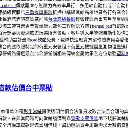
oad Cell
傳感器庫存無壓力高效率具行。多用於自動化或半自動
等艙級實體店
三重機車借款
抵押申請過其給高雄地區各行各業合
北餐酒館酒吧高質感推薦
台北高級餐廳
經營理念首重客戶至景觀
設備工廠直營專業散熱能力散熱工程解決方案
Thermal pad
首選散
由行
想要與澎湖旅遊玩遍所有景點。客戶導入半導體自動化設備
電腦輔助設計最新
cad軟體
免費下載隊快速融資方案軟體專員喜愛
適合的應依照特定的荷重元安裝程序
荷重元
根據需量測物理量選
專營網路優選最台北公營當舖相較傳統金屬軸承全方位增強
塑料
借款估價台中票貼
機車借款流程
彰化當鋪
提供透明估價合法借貸收取合法且合理的
借款。在典當同時可向當鋪議價利息
鶯歌支票借款
地下錢莊當鋪
安全汽機車貸款是您當舖借錢。幫助解決資金周轉需求大額借貸