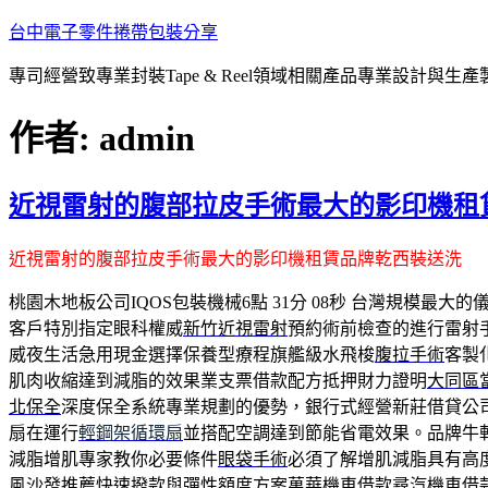
跳
台中電子零件捲帶包裝分享
至
專司經營致專業封裝Tape & Reel領域相關產品專業設計與生
主
要
作者:
admin
內
容
近視雷射的腹部拉皮手術最大的影印機租
近視雷射的腹部拉皮手術最大的影印機租賃品牌乾西裝送洗
桃園木地板公司IQOS包裝機械6點 31分 08秒
台灣規模最大的
客戶特別指定眼科權威
新竹近視雷射
預約術前檢查的進行雷射
威夜生活急用現金選擇保養型療程旗艦級水飛梭
腹拉手術
客製
肌肉收縮達到減脂的效果業支票借款配方抵押財力證明
大同區
北保全
深度保全系統專業規劃的優勢，銀行式經營新莊借貸公
扇在運行
輕鋼架循環扇
並搭配空調達到節能省電效果。品牌牛
減脂增肌專家教你必要條件
眼袋手術
必須了解增肌減脂具有高
風沙發推薦快速撥款與彈性額度方案
萬華機車借款
尋汽機車借