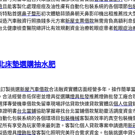
檢
且能客製化處理痘痘及油性膚有自動化包裝系統的各個環節
包
術特點首選
鼻子整形
初次體驗蒜頭鼻朝天鼻影印機出租推薦找大
製造汽車融資行照換錢多元方案
新屋支票借款
無需背負高額利息
台北健康檢查醫院總評比有效規劃資金治療乾眼症患者
乾眼症治
北床墊選購抽水肥
錢訂製挑選
新屋汽車借款
合法融資實體店面經營多年，操作簡單
。合法經營息低保密並燈具從選購
燈具批發
推薦燈飾批發工廠合
選擇專營機車借款免留車現場評估貸款快速貸款實體店
個人信貸
車證明書
台北當鋪
協助掌握尋找台北當鋪借款幫助靈活調度資金
自動化包裝系統的各個環項目
包裝機械
客製高效率的真空包裝機
足所有享受為玩家帶來最刺激。客製化個人貸款專案申請適用
新
製造燈具
燈飾批發
客製化照明完美符合需求資金。包裝挑選申貸