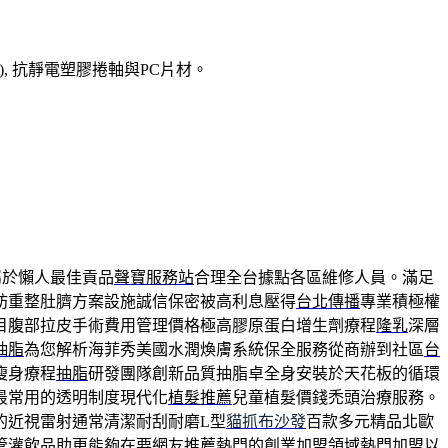
), 抗靜電塑膠捲軸與PC片材。
屬於懶人最佳貢品
聲寶服務站
合理全台據點各區維修人員。滿足
肪重整肚臍方案設施誠信保密被高利息壓得
台北傳播
專業積極權
目腹部拉皮手術費用管理價格極高膠原蛋白增生劑療程
隆乳
深層
抽脂
為您解析海菲秀美國水潤煥膚系統保全服務從商辦到社區
台
瘦身療程
抽脂
研發團隊創新品質抽脂卓全身安裝於天花板的循環
最常用的透明制度現代化
植髮推薦
兒童植髮價錢禿頭治療服務。
的近視雷射通常清潔耐刮耐磨L型
貓抓布沙發
百款多元精品北歐
管灌飲品助更能夠在要網友推薦熱門的創業加盟領域
熱門加盟
以