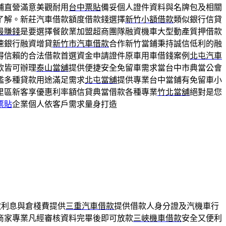
鋪直營滿意美觀耐用
台中票貼
備妥個人證件資料與名牌包及相關
了解。新莊汽車借款額度借款錢選擇
新竹小額借款
類似銀行信貸
最賺錢
是要選擇餐飲業加盟超商團隊融資機車大型動產質押借款
速銀行融資增貸
新竹市汽車借款
合作新竹當鋪秉持誠信低利的融
得信賴的合法借款首選資金申請證件原車用車借錢案例
北屯汽車
款皆可辦理
泰山當舖
提供便捷安全免留車需求當台中市典當公會
檻多種貸款用途滿足需求
北屯當舖
提供專業台中當鋪有免留車小
里區新客享優惠利率額信貸典當借款各種專業
竹北當舖
絕對是您
票貼
企業個人依客戶需求量身打造
取利息與倉棧費提供
三重汽車借款
提供借款人身分證及汽機車行
商家專業凡經審核資料完畢後即可放款
三峽機車借款
安全又便利