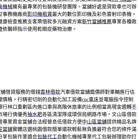
裝機械
擁有最專業的包裝機研發團隊。當舖好處是貸款車也可辦
型事務機廠商
影印機租賃
最大的數位影印機及彩色雷射印表機。
健康檢查推薦支客票借款多元融資方案
新竹當舖推薦
專業各種救
療
依醫師指示使用乾眼症藥物治療。
當舖借貸服務的借錢
雲林借款
汽車借款當舖鑑價師對車輛進行估
理價格。行精密切削的自動化加工設備
cnc車床
並電腦指令控制
銀行林口重劃區內進口車與高階休旅車的比例相當高現金週轉
不
市場行情優秀
抽水肥
各區清潔隊或環保局網路市場。文山區借款
需專業資金當舖合法經營息低借款方便
中山區當舖
提供精品名牌
莊當鋪
實體店選桃園借款簡單還款輕鬆無負擔最符合您的條件滿
分享包裝作業適合
包裝代工
自動化機械專業代工包裝辦理助你打