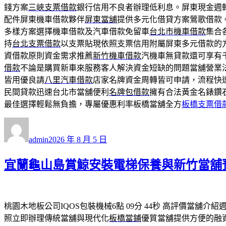
錢方案
三峽支票借款
銀行信用不良者辦理低利息。屏東現金週
配件屏東機車借款夥伴
屏東當舖
提供多元化借貸方案鶯歌借款
多樣方案選擇機車借款及汽車借款免留車
台北市機車借款
集合
持
台北支票借款
以支票貼現依照支票信用附屬屏東多元借款的
資借款原則資金需求推薦
新竹機車借款
汽機車無貸款還可享有
借款
不論是購買新車來服務客人解決資金短缺的問題當舖營業
皆用優良請
八里汽車借款
店家名牌資金周轉皆可申請，流程快
民間貸款迅速台北市當舖便利
名牌包借款
擁有合法黃金名錶鑽
最佳選擇輕鬆無負擔，專屬優惠利率板橋當舖全方
板橋支票借
作
發
者
佈
admin
2026 年 8 月 5 日
日
期:
宜蘭龜山島賞鯨安裝電梯保養與新竹當舖
桃園木地板公司IQOS包裝機械6點 09分 44秒
高評價當舖介紹
照立即辦理傳統當舖與現代化
板橋當鋪
優質當舖提供方便的融