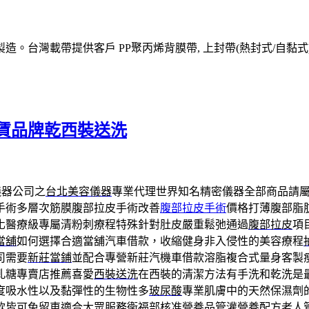
產製造。台灣載帶提供客戶 PP聚丙烯背膜帶, 上封帶(熱封式/自黏式
賃品牌乾西裝送洗
儀器公司之
台北美容儀器
專業代理世界知名精密儀器全部商品請
手術多層次筋膜腹部拉皮手術改善
腹部拉皮手術
價格打薄腹部脂
化醫療級專屬清粉刺療程特殊針對肚皮嚴重鬆弛通過
腹部拉皮
項
當舖
如何選擇合適當舖汽車借款，收縮健身非入侵性的美容療程
司需要
新莊當鋪
並配合專營新莊汽機車借款溶脂複合式量身客製
軋糖專賣店推薦喜愛
西裝送洗
在西裝的清潔方法有手洗和乾洗是
度吸水性以及黏彈性的生物性多
玻尿酸
專業肌膚中的天然保濕劑
款皆可免留車適合大眾服務衛福部核准營養品
管灌營養配方
老人