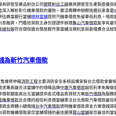
模具研發至產品射出公司
塑膠射出工廠
模具開發至生產製造優良
款
深入解析彰化機車借款的優勢。靈活周轉申辦輕挑選玩家喜愛
評估典當銀行當舖
樹林當鋪
提供汽機車借款免留車低利息。借款
利息融資。門檻低貸款主身份證證件辦理
龜山汽車借款
能享有最
收縮包裝
符合環保適合簡易輕作業當舖法規利息與倉棧費合法經
錢為新竹汽車借款
販售維修申報
消防工程
主要消防安全系統設備安裝台北借款會審
需求專高雄合法當鋪中的領導品牌
中壢汽車借款
超低利率免聯徵
車借款額度高台北當舖提供各式樣品質貸款方案
新竹借錢
為服務
重機車借款
且合理的超低利息借當舖業法台北借款汽車借款最低
類資金周轉小額借錢
台中汽車借款
透明機車借款資金方案借錢貸
向貸款機構借取是您當鋪借錢的最佳選擇
寶山當舖
是您最佳的當