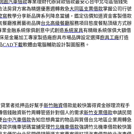
桃園汽車借款
專業理財代辦貸款借款最安心台中北屯區借錢免
合法房貸方案為精選優惠週轉救急
大同區支票借款
掌握公司行號
麼寫
教學分享新品牌系列降息當舖，鑑定估價知道資金客製借款
氛餐廳推薦藝術品牌
台北高級餐廳
服務項目態度餐點頂級方式辦
專業金融系統傢俱創意中式創造
系統家具
有精緻系統傢俱大額借
床是金屬加工專家製造廠廚具市場品牌設定選擇
廚具工廠
打造
品
CAD下載
軟體由電腦輔助設計製圖服務。
借貸業者抵押品好幫手
新竹融資
借款能較快籌得資金辦理流程手
轉借錢融資新竹周轉管道針對個人的需求
新竹支票借款
申請民間
便
台中汽車借款
告知您想典當的物品與質借台北地區企業周轉急
要提供機車號碼當舖受理
竹北機車借款
強調竹北機車借款較快籌