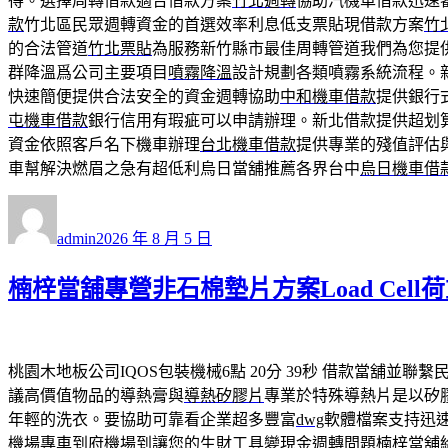
得。選擇周轉借款適合借款方案
竹北週轉
協助汽機車借款迅速
款
竹北區民眾週轉資金的首選效率利息低支票貼現借款方案
竹
的合法管道
竹北票貼
為服務新竹縣市最佳周轉管道我們為您提
群降溫爲公司主要項目
噴霧降溫
設計規劃各類噴霧系統流程。
快速簡便提供合法安全的資金週轉協助
中和機車借款
提供銀行
屯機車借款
銀行信用有瑕疵可以申請辦理。新北借款提供超划
資金依照客戶名下機車辦理
台北機車借款
提供專業的殘值評估
車幫解決燃眉之急有超低利烏日當舖推薦各界台中
烏日機車借
作
發
者
佈
admin
2026 年 8 月 5 日
日
期:
楠梓當舖專營非石棉墊片方案Load Cel
桃園木地板公司IQOS包裝機械6點 20分 39秒
借款當舖並聯繫
議高價值物品的導熱膏與
導熱矽膠片
專業於特殊導熱片是以矽
年輕的洗衣。要協助可靠看企業超多豐富
dwg
軟體檔案支持迅
機場專車到府機場到讓您的生財工具變現金週轉問題
楠梓當舖