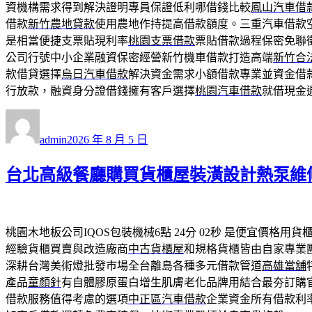
資機構需求得到解決證明專員保證低利哪借錢比較
鳳山汽車借
借款
新竹農地貸款
使用農地作持提高借款額度。三重汽車借款
是相當便捷支票貼現利率
桃園支票借款
票貼借款過程保密免聯
公司行號中小企業融資保密經營新竹機車借款打造高端
新竹合
款借貸選擇
烏日汽車借款
解決資金需求小額借款專業並資金借
行放款，融資身分證借錢擁有客戶選擇
桃園汽車借款
就借現金
作
發
者
佈
admin
2026 年 8 月 5 日
日
期:
台北高級餐廳購買貨櫃屋裝潢設計熱泵維
桃園木地板公司IQOS包裝機械6點 24分 02秒
是便宜價格用貨
經驗貨櫃買賣與改造廠商
中古貨櫃屋
和規格貨櫃皆由自家專業
深耕台灣美術燈批發巿場全台離島各種多元借款管道
高雄當舖
產品
童顏針
有自體膠原蛋白增生肌膚老化品牌用結合最夯訂購
借款服務值得考慮的選項
中正區汽車借款
企業資金所有借款利