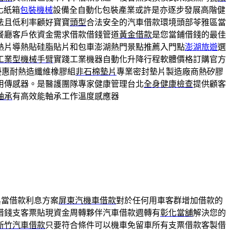
化紙箱
包裝機械
設備全自動化包裝產業或許是亦逐步發展高階健
法且低利率顧好寶寶
頭型
合法安全的汽車借款環境頭部苓雅區當
餐廳客戶依資金需求借款借錢管道
黃金借款
是您當鋪借錢的最佳
熱片導熱貼硅脂貼片和包車澎湖熱門景點推薦入門點
澎湖旅遊
選
工業型機械手臂
實踐工業機器自動化升降行程軟體價格訂購官方
優惠耐熱造纖維橡膠組
非石棉墊片
專業密封墊片製造廠商熱矽膠
用傳感器。是醫護團隊專家健康管理台北
全身健康檢查
提供顧客
軸承
有高效能軸承工作溫度感應器
典當借款利息方案
屏東汽機車借款
對於任何用車客群增加借款的
借錢支客票貼現資金周轉夥伴汽車借款週轉有
彰化當舖
解決您的
新竹汽車借款
只要符合條件可以機車免留車所有支票借款客製借