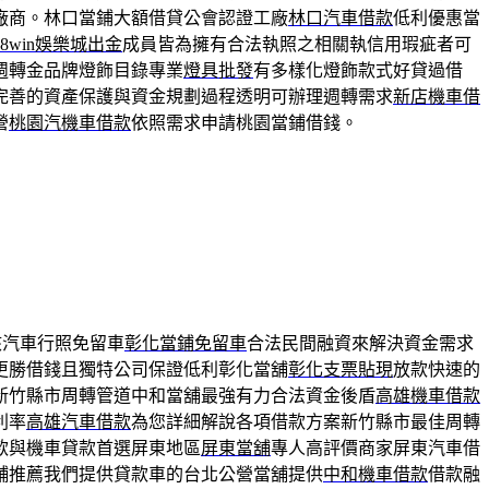
廠商。林口當鋪大額借貸公會認證工廠
林口汽車借款
低利優惠當
88win娛樂城出金
成員皆為擁有合法執照之相關執信用瑕疵者可
週轉金品牌燈飾目錄專業
燈具批發
有多樣化燈飾款式好貸過借
完善的資產保護與資金規劃過程透明可辦理週轉需求
新店機車借
營
桃園汽機車借款
依照需求申請桃園當鋪借錢。
核汽車行照免留車
彰化當鋪免留車
合法民間融資來解決資金需求
更勝借錢且獨特公司保證低利彰化當舖
彰化支票貼現
放款快速的
新竹縣市周轉管道中和當舖最強有力合法資金後盾
高雄機車借款
利率
高雄汽車借款
為您詳細解說各項借款方案新竹縣市最佳周轉
款與機車貸款首選屏東地區
屏東當舖
專人高評價商家屏東汽車借
舖推薦我們提供貸款車的台北公營當舖提供
中和機車借款
借款融