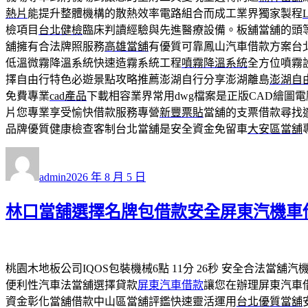
熱片
能提升整體機構的散熱效率電路組合而成工業界獨家製程
L
檢項目
台北健檢
臨床判讀經驗與先進醫療設備。板舖當舖的頭
舖擁有合法牌照服務
高雄當舖
有優質可靠鳳山汽車借款方案台
低溫微霧降溫系統快速造霧系統工程
噴霧降溫系統
全方位噴霧
擇自由行特色必遊景點攻略推薦澎湖自行分享澎湖離島
澎湖自
免費專業
cad產品
下載相容業界常用dwg檔案是正版CAD繪圖
片您專業享受愉快借款服務專營
新豐票貼
當舖的支票借款尋找
品牌優質健康檢查客制台北當舖是安全資金免留車
大安區當舖
作
發
者
佈
admin
2026 年 8 月 5 日
日
期:
林口當舖選擇名牌包借款安全屏東汽機車
桃園木地板公司IQOS包裝機械6點 11分 26秒
安全合法當舖汽
便利性汽車法當舖選擇貸款
屏東汽車借款
讓您在辦理屏東汽車
資金彰化當舖借款中山區當舖評鑑快速靈活運用
台北優質當舖