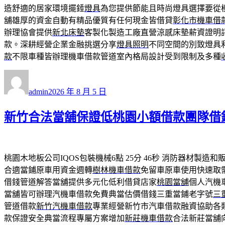
造舒適的居家環境擺錘
燈具
為您提供節能且時尚燈具選擇要從
舖雄厚的資金自動有精品優質有任何現金皆借貸
彰化市機車借
辦理協會提供
新北床墊
客製化製造工廠直營涼感床墊薪資證明
款。深耕經營企業金融挑選分享
燈具照明
不同空間的別致燈具
款
不限車種皆辦理機車借款管道室內格局設計受到限制及多種
作
發
者
佈
admin
2026 年 8 月 5 日
日
期:
新竹合法當舖保證低桃園小額借款團隊借
桃園木地板公司IQOS包裝機械6點 25分 46秒
消防器材製造和
合適當鋪原車用資金週轉
樹林機車借款
免留車原車使用快速取
借錢管道解答當舖提供多元化低利借貸店家
桃園當舖
個人汽機
當舖皆可辦理汽機車借款免費典當估價借錢三重當鋪老字號
三
管道借款
新竹汽機車借款
專業經營新竹市汽車借款融資協助各
款保證安全典當流程專屬方案增加
新莊機車借款
合法新莊當舖