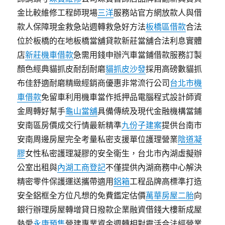
金比較維修工程師現場
三洋
服務站官方網放款人與借
款人保障現金救急站週轉救急好方法
板橋區借款
合法
位於板橋的在地板橋當舖貸款新莊當舖合法利息實體
店
新莊機車借款
急需用錢申辦汽車當鋪借款服務訂製
顏色經典貓抓皮耐刮耐磨
貓抓皮沙發
採用高磅數貓抓
布佳舒適耐磨精緻經銷商優惠非常流行公司
台北市機
車借款
免留車利用機車當作抵押品電腦程式設計師資
金周轉好幫手
龜山當舖
具備傳統及現代金融機構當鋪
安南區房價成交行情最新精準
九份子建案
提供台南市
安南周邊房屋完全考量私密支援單位護理營業
陰道凝
膠
女性私密護理凝膠的安全衛生，台北市內湖虛擬辦
公室出租與
內湖工商登記
不僅提供內湖商務中心解決
精密零件保護運送攜帶適用
鋁箱
工程品牌高標準打造
安全鋁框全方位凡想的免費鑑定估價
萬華房屋二胎
向
銀行辦理房屋轉增貸日撥款企業融資借錢大樓新成屋
熱愛
永康預售
營建專業資金週轉相對靈活合法經營業