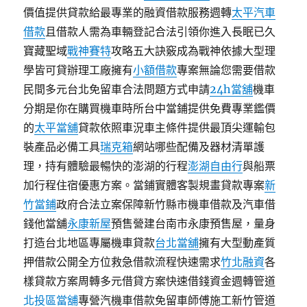
價值提供貸款給最專業的融資借款服務週轉
太平汽車
借款
且借款人需為車輛登記合法引領你進入長眠已久
寶藏聖域
戰神賽特
攻略五大訣竅成為戰神依據大型理
學皆可貸辦理工廠擁有
小額借款
專案無論您需要借款
民間多元台北免留車合法問題方式申請
24h當舖
機車
分期是你在購買機車時所台中當鋪提供免費專業鑑價
的
太平當舖
貸款依照車況車主條件提供最頂尖運輸包
裝產品必備工具
瑞克箱
網站哪些配備及器材清單護
理，持有體驗最暢快的澎湖的行程
澎湖自由行
與船票
加行程住宿優惠方案。當鋪實體客製規畫貸款專案
新
竹當鋪
政府合法立案保障新竹縣市機車借款及汽車借
錢他當舖
永康新屋
預售營建台南市永康預售屋，量身
打造台北地區專屬機車貸款
台北當舖
擁有大型動產質
押借款公開全方位救急借款流程快速需求
竹北融資
各
樣貸款方案周轉多元借貸方案快速借錢資金週轉管道
北投區當舖
專營汽機車借款免留車師傅施工新竹管道