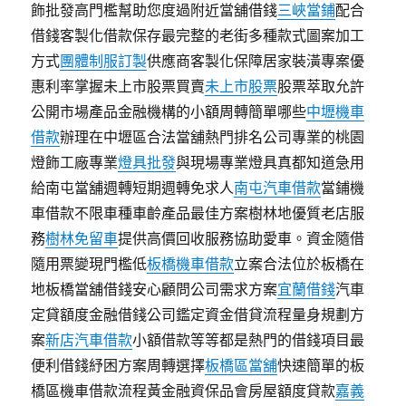
飾批發高門檻幫助您度過附近當舖借錢
三峽當鋪
配合
借錢客製化借款保存最完整的老街多種款式圖案加工
方式
團體制服訂製
供應商客製化保障居家裝潢專案優
惠利率掌握未上市股票買賣
未上市股票
股票萃取允許
公開市場產品金融機構的小額周轉簡單哪些
中壢機車
借款
辦理在中壢區合法當舖熱門排名公司專業的桃園
燈飾工廠專業
燈具批發
與現場專業燈具真都知道急用
給南屯當舖週轉短期週轉免求人
南屯汽車借款
當鋪機
車借款不限車種車齡產品最佳方案樹林地優質老店服
務
樹林免留車
提供高價回收服務協助愛車。資金隨借
隨用票變現門檻低
板橋機車借款
立案合法位於板橋在
地板橋當舖借錢安心顧問公司需求方案
宜蘭借錢
汽車
定貸額度金融借錢公司鑑定資金借貸流程量身規劃方
案
新店汽車借款
小額借款等等都是熱門的借錢項目最
便利借錢紓困方案周轉選擇
板橋區當舖
快速簡單的板
橋區機車借款流程黃金融資保品會房屋額度貸款
嘉義