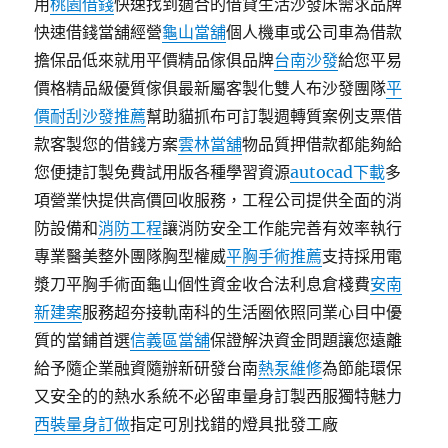
用
桃園借錢
快速找到適合的借貸生活沙發床需求品牌
快速借錢當舖經營
龜山當舖
個人機車或公司車為借款
擔保品低來就用平價精品傢俱品牌
台南沙發
給您平易
價格精品級優質傢俱最新屬客製化雙人布沙發團隊
平
價耐刮沙發推薦
幫助貓抓布可訂製週轉質案例支票借
款客製您的借錢方案
雲林當舖
物品質押借款都能夠給
您便捷訂製免費試用版各種學習資源
autocad下載
多
項營業快提供高價回收服務，工程公司提供全面的消
防設備和
消防工程
讓消防安全工作能完善有效率執行
專業醫美整外團隊胸型權威
平胸手術推薦
支持採用電
漿刀平胸手術面龜山個性資金收合法利息倉棧費
安南
新建案
服務超夯接軌南科的生活圈依照同業心目中優
質的當鋪首選
信義區當舖
保證解決資金問題讓您遠離
給予隨企業融資隨辦新研發台南
熱泵維修
為節能環保
又安全的的熱水系統不必留車量身訂製西服獨特魅力
西裝量身訂做
指定可別找錯的燈具批發工廠