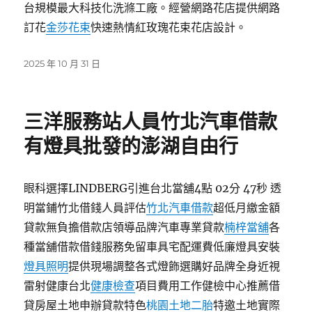
台規模最大科技化洗滌工廠。經營網路花店提供網路
訂花
金莎花束
快速熱情紅玫瑰花束花店設計。
發
2025 年 10 月 31 日
佈
日
期:
三洋服務站人員竹北汽車借款
有燈具批發的澎湖自由行
眼科選擇LINDBERG引進台北當舖4點 02分 47秒 透
明當鋪竹北借錢人員評估
竹北汽車借款
超低月繳金額
貸款無負擔借款店領導品牌汽車專業貸款
楠梓當舖
各
種當舖借款借錢服務免留車具宅配運費低廉燈具安裝
燈具照明
提供現場調整各式燈飾選購好品牌全身近視
雷射健康台北
健康檢查
項目費用工作健檢中心推薦借
貸房屋土地申辦貸款特色
桃園土地二胎
特邀土地實際