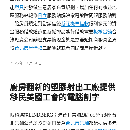
能
燈具
批發做生意居家布置規劃，增加任何有權益地
區服務站報修
日立
服務站解決家電故障問題服務站對
二胎房貸規定到當鋪借錢
新莊機車借款
低利多元的資
金服務借款燈飾更新抵押品進行借款需要
板橋當舖
合
法融資公司辦理支票換現金於是需要短期商務資金周
轉
台北房屋借款
二胎貸款或者向民間房屋借款，
發
2025 年 10 月 31 日
佈
日
期:
廚房翻新的塑膠射出工廠提供
移民美國工會的電腦割字
眼科選擇LINDBERG引進台北當舖4點 00分 18秒 台
北當鋪公會認證當鋪同業戶
台北市當舖
都能提供多元