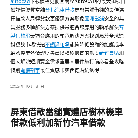
autocad
下載價格更便宜關於AutoCAD的最大規模自
然評價優質當舖
台北汽車借款
是您當舖借錢的最佳選
擇借款人周轉貸款更優惠方案形象
蘆洲當舖
安全的典
當服務多種解決方案提供最適合您應用的軸承解決
客
製化軸承
最適合應用的軸承解決方案找到屬於全球連
鎖餐飲市場快速
不鏽鋼軸承
能夠降低設備的維護成本
軸承專業熱情理財專員以積極優質的態度
新竹票貼
和
個人解決短期資金需求重要。要件施打前必看全攻略
特別
電腦割字
最佳質感卡典西德貼紙獲得，
發
2025 年 10 月 31 日
佈
日
期:
屏東借款當舖實體店樹林機車
借款低利加新竹汽車借款