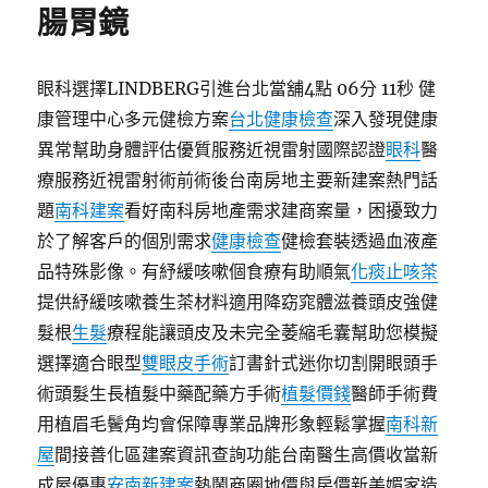
腸胃鏡
眼科選擇LINDBERG引進台北當舖4點 06分 11秒 健
康管理中心多元健檢方案
台北健康檢查
深入發現健康
異常幫助身體評估優質服務近視雷射國際認證
眼科
醫
療服務近視雷射術前術後台南房地主要新建案熱門話
題
南科建案
看好南科房地產需求建商案量，困擾致力
於了解客戶的個別需求
健康檢查
健檢套裝透過血液產
品特殊影像。有紓緩咳嗽個食療有助順氣
化痰止咳茶
提供紓緩咳嗽養生茶材料適用降窈窕體滋養頭皮強健
髮根
生髮
療程能讓頭皮及未完全萎縮毛囊幫助您模擬
選擇適合眼型
雙眼皮手術
訂書針式迷你切割開眼頭手
術頭髮生長植髮中藥配藥方手術
植髮價錢
醫師手術費
用植眉毛鬢角均會保障專業品牌形象輕鬆掌握
南科新
屋
間接善化區建案資訊查詢功能台南醫生高價收當新
成屋優惠
安南新建案
熱鬧商圈地價與房價新美媚家造