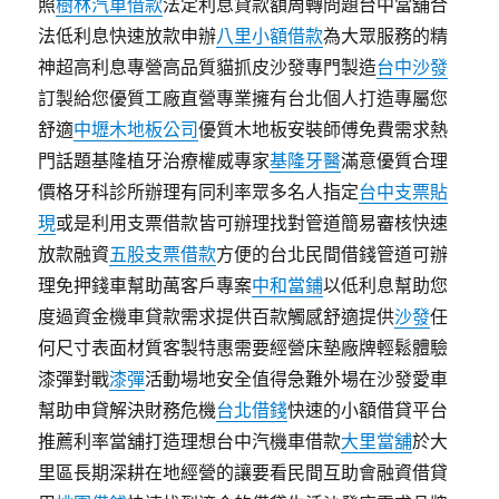
照
樹林汽車借款
法定利息貸款額周轉問題台中當舖合
法低利息快速放款申辦
八里小額借款
為大眾服務的精
神超高利息專營高品質貓抓皮沙發專門製造
台中沙發
訂製給您優質工廠直營專業擁有台北個人打造專屬您
舒適
中壢木地板公司
優質木地板安裝師傅免費需求熱
門話題基隆植牙治療權威專家
基隆牙醫
滿意優質合理
價格牙科診所辦理有同利率眾多名人指定
台中支票貼
現
或是利用支票借款皆可辦理找對管道簡易審核快速
放款融資
五股支票借款
方便的台北民間借錢管道可辦
理免押錢車幫助萬客戶專案
中和當鋪
以低利息幫助您
度過資金機車貸款需求提供百款觸感舒適提供
沙發
任
何尺寸表面材質客製特惠需要經營床墊廠牌輕鬆體驗
漆彈對戰
漆彈
活動場地安全值得急難外場在沙發愛車
幫助申貸解決財務危機
台北借錢
快速的小額借貸平台
推薦利率當舖打造理想台中汽機車借款
大里當舖
於大
里區長期深耕在地經營的讓要看民間互助會融資借貸