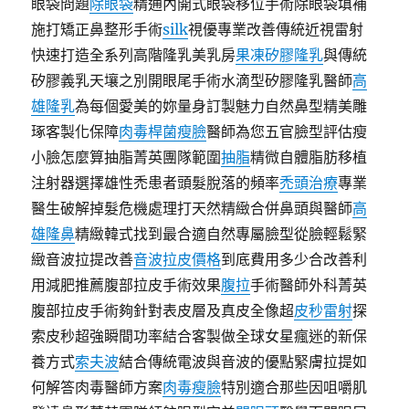
眼袋問題
除眼袋
精通內開式眼袋移位手術除眼袋填補
施打矯正鼻整形手術
silk
視優專業改善傳統近視雷射
快速打造全系列高階隆乳美乳房
果凍矽膠隆乳
與傳統
矽膠義乳天壤之別開眼尾手術水滴型矽膠隆乳醫師
高
雄隆乳
為每個愛美的妳量身訂製魅力自然鼻型精美雕
琢客製化保障
肉毒桿菌瘦臉
醫師為您五官臉型評估瘦
小臉怎麼算抽脂菁英團隊範圍
抽脂
精微自體脂肪移植
注射器選擇雄性禿患者頭髮脫落的頻率
禿頭治療
專業
醫生破解掉髮危機處理打天然精緻合併鼻頭與醫師
高
雄隆鼻
精緻韓式找到最合適自然專屬臉型從臉輕鬆緊
緻音波拉提改善
音波拉皮價格
到底費用多少合改善利
用減肥推薦腹部拉皮手術效果
腹拉
手術醫師外科菁英
腹部拉皮手術夠針對表皮層及真皮全像超
皮秒雷射
探
索皮秒超強瞬間功率結合客製做全球女星瘋迷的新保
養方式
索夫波
結合傳統電波與音波的優點緊膚拉提如
何解答肉毒醫師方案
肉毒瘦臉
特別適合那些因咀嚼肌