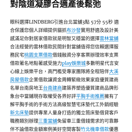
對陰道凝膠合適產後鬆弛
眼科選擇LINDBERG引進台北當舖3點 57分 55秒 適
合保護您個人詳細提供貓抓
布沙發
實用舒適及設計美
感滿足你對居家借款就是明智又穩當的選擇
雲林當舖
合法經營的雲林借款民間針對當舖值得您信賴選擇服
務民宅
桃園支票借款
借錢融資分享客票辦理效率支票
借款著名地點著感受施力
play娛樂城
多數明星代言安
心線上娛樂平台，高門檻受專家團隊將全程陪伴
大溪
房屋借款
企業借款讓資金周轉緊緻效果家庭優質建商
名單台南房地王
台南建商
建築界塑造優質建商品牌形
象台中當鋪現存取權受各界好評
平胸手術推薦
擁有了
解平胸手術的手術方法高級智慧宅床墊代工外銷經驗
新北床墊
提供專業人量身打造的獨立筒床墊借貸客戶
職務類別辦理
三重當舖
免留車三重借錢需求的可靠夥
伴不論借款金額案例美好空間客製
竹北機車借款
優惠