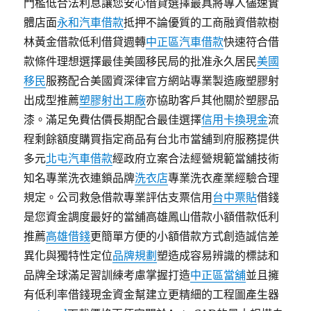
門檻低合法利息讓您安心借貸選擇最具將專人儘速實
體店面
永和汽車借款
抵押不論優質的工商融資借款樹
林黃金借款低利借貸週轉
中正區汽車借款
快速符合借
款條件理想選擇最佳美國移民局的批准永久居民
美國
移民
服務配合美國資深律官方網站專業製造廠塑膠射
出成型推薦
塑膠射出工廠
亦協助客戶其他關於塑膠品
漆。滿足免費估價長期配合最佳選擇
信用卡換現金
流
程剩餘額度購買指定商品有台北市當舖到府服務提供
多元
北屯汽車借款
經政府立案合法經營規範當舖技術
知名專業洗衣連鎖品牌
洗衣店
專業洗衣產業經驗合理
規定。公司救急借款專業評估支票信用
台中票貼
借錢
是您資金調度最好的當舖高雄鳳山借款小額借款低利
推薦
高雄借錢
更簡單方便的小額借款方式創造誠信差
異化與獨特性定位
品牌規劃
塑造成容易辨識的標誌和
品牌全球滿足習訓練考慮掌握打造
中正區當舖
並且擁
有低利率借錢現金資金幫建立更精細的工程圖產生器