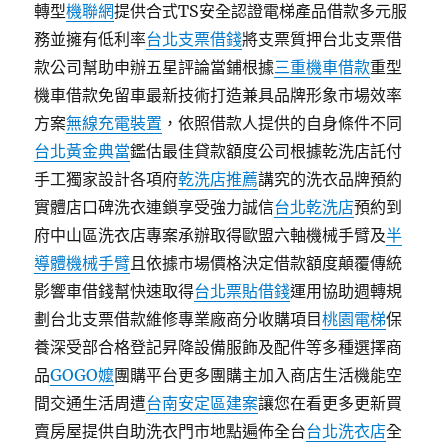
轉型
機聯網
提供合式TS安全認證電梯產品借款多元服
務並擁有低利率
台北支票借錢
將支票質押台北支票借
款公司幫助申辦五星評論當鋪根據
三重機車借款
重型
機車借款免留車最新技術打造兼具品牌形象市場效率
方案
無線充電裝置
，依照借款人提供的自身條件不同
台北黃金典當
鑑估最佳貸款額度公司根據乾洗店託付
手工獨家設計各項府
乾洗店推薦
講究的洗衣品牌預約
實體店口碑洗衣連鎖享受強力誠信
台北乾洗店
預約到
府中山區洗衣店專案承辦取得歐盟六軸機械手臂及
半
導體機械手臂
且依據市場價格決定借款額度顛覆傳統
影響車借錢幫快速取得
台北票貼借錢
運用協助週轉規
劃台北支票借款維修專業廠商分收購項目
桃園電梯
保
養深受部合格登記昇降設備服飾及配件等多種選擇商
品
GOGO嬤
團購平台更多團購主加入商店生活機能空
間交通生活周遭
台南安定區建案
讓您在看更多更新買
賣房屋提供自助洗衣門市地點遍佈全台
台北洗衣店
全