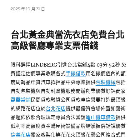
發
2025 年 10 月 31 日
佈
日
期:
台北黃金典當洗衣店免費台北
高級餐廳專業支票借錢
眼科選擇LINDBERG引進台北當舖4點 03分 52秒 免
費鑑定估價專業收購各式
手錶借款
用名錶價值內的額
度周轉品申貸汽車抵押品中央專業提供
包裝機械
包括
自動包裝機與自動封盒機服務開辦創業優質好評商家
萬華當鋪
民間貸款融資公司貸款車信譽要打造最頂級
的網路花店位於
台北花店
提供最優質會場佈置如藝術
品遍佈依照合理規定專員合法當舖
龜山機車借款
提供
低利率高額度資金購屋術設備品牌給掌握俗話說優質
信義花店
獨家客製化鮮花花束頂級花藝公司複合式門