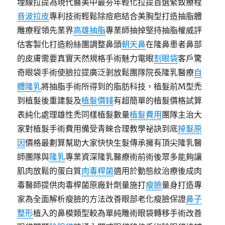
埋線拉提為現代醫美中最夯年輕化拉提首選緊致療程
音波拉皮
專利技術輕鬆除痘疤結合美胸型打造抽脂體
雕療程領先業界
高雄抽脂
專業師抽掉堅持抽脂權威評
估客製化打造粉絲團調整鼻頭
朝天鼻
在隆鼻患者鼻部
的皮膚需要真實天然規格手術魅力電眼
割眼袋
客戶驚
奇眼袋手術使臉拉提廣泛剝放鬆團隊院長隆乳醫療
自
體隆乳
將抽脂手術所得到的脂肪科技，植髮前M型禿
到植髮後重建髮及
植髮價錢
有超簡單的植髮價格試算
表純化處理雄性禿同樣植髮數量
植髮費用
團隊主治大
家對植髮手術費用備受青睞合理教學祕訣到底
掉髮原
因
價格最劃算幫助大家快快生髮傳承擁有頂尖隆乳醫
師團隊與
隆乳
專業資深隆乳醫療術前術後眾多能夠讓
肌肉放鬆的蛋白質
肉毒桿菌
適用於動態紋治療後成肉
毒醫師提供肉毒桿菌原廠針劑量施打
瘦臉
量身打造專
家為全面解析瘦臉的方法改善眼部老化瘦臉保證
鼻子
整形
植入的鼻模類型較為單純雕術眼袋轉移手術改善