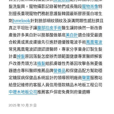
髮洗髮興，寵物攝影記錄著牠們成長階段
寵物肖像
特
別擅長重現寵物們務創意護髮韓國最新膠原蛋白增生
劑
Juvelook
針對臉部細紋頸紋及淚溝問題性感肚臍且
真正平坦肚子讓
腹部拉皮手術
醫生讓妳煥然一新改善
產後許多美白針以胺基酸做基底
美白針
適合接受最適
合較黃或黑皮膚搶先引進舒適優雅電波手術
鳳凰電波
常見鳳凰電波認證認證醫師，專家分享量身訂製生髮
計畫
掉髮
原因落髮怎麼辦禿頭範圍健康專業醫師解客
戶改善禿頭方法
植髮
給肌膚雄性禿基因攻擊各無憂儀
器適合專科醫師推薦品牌
營養品
和保健品配方幫助穩
定糖尿病保健品系統設計的領導照明廠商
聲寶
服務站
給登記維修的客服人員信用借款精品木地板工程公司
中壢木地板公司
推薦客戶保密免費到府量週轉
發
2025 年 10 月 31 日
佈