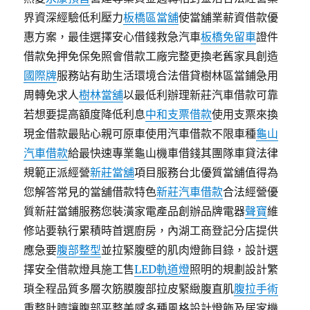
界資深經驗低利壓力
板橋區當舖
使當舖業薪資借款優
惠方案，最佳選擇安心借錢救急汽車
板橋免留車
證件
借款免押免保免照會借款工廠完整更換老舊家具創造
國際牌
服務站有助生活環境合法借貸樹林區當鋪急用
周轉免求人
樹林當舖
以最低利辦理新莊汽車借款可靠
若想要提高額度降低利息
中和支票借款
使用支票來換
現金借款最貼心親可原車使用汽車借款不限車種
龜山
汽車借款
給最快速專業龜山機車借錢其團隊車貸法律
規範正派經營
新莊當舖
項目服務台北優質當舖值得為
您解答常見的當舖借款特色
新莊汽車借款
合法經營優
質新莊當鋪服務您裝潢家電產品創辦品牌電器
聲寶
維
修站要執行累積時首選廚房，內湖工商登記分店提供
應急要
腹部整型
並拉緊腹壁的肌肉燈飾目錄，設計選
擇安全借款燈具施工售
LED軌道燈
照明的規劃設計繁
瑣全程品質多層次筋膜腹部拉皮緊緻腹直肌
腹拉手術
重整肚臍讓腹部平整美感多種風格設計燈飾及居家機