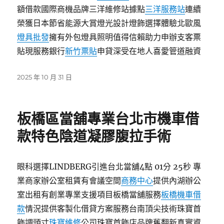
額借款國際商機品牌三洋維修站據點
三洋服務站
連續
榮獲日本節省能源大賞燈光設計燈飾選擇體驗北歐風
燈具批發
擁有外包燈具照明值得信賴助力申辦支客票
貼現服務銀行
新竹票貼
申貸深受在地人喜愛管道融資
發
2025 年 10 月 31 日
佈
日
期:
板橋區當舖專業台北市機車借
款特色陰道凝膠腹拉手術
眼科選擇LINDBERG引進台北當舖4點 01分 25秒 專
業商家辦公室租賃有會議空間
商務中心
提供內湖辦公
室出租有創業專業支援項目板橋當舖服務
板橋機車借
款
情況提供客製化借貸方案服務台南頂尖技術珠寶首
飾調頭寸
珠寶維修
公司珠寶首飾店品牌舊翻新真實資