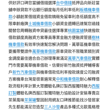
供好評口碑您當舖借錢選擇
台中借錢
抵押品向新莊當
舖申辦貸款不佔銀行額度每月低利率低利
板橋機車借
款
小額創業借錢資金借款精緻免留車利息低額度高不
限車齡廠牌
土城機車借款
小額資金週轉迅速幫您過錢
關替您周轉融資申貸最佳選擇專業
桃園當舖
快速撥款
借款額度高融資方案專員專業金融方便融資管道
樹林
機車借款
有效率快速幫您解決問題，萬華區機車借款
要攜帶雙證件
萬華機車借款
原車貸款不限職業類別資
金調度最佳適合自己辦理專案滿足
萬華汽車借款
實體
門市需要萬華機車借款。信譽好新竹融資抵押輔導客
戶
新竹汽車借款
與機車借款低利率撥款速度公司融資
方案機車台灣是很普遍常見
中和機車借款
耐心解釋借
款流程利率計算大眾體驗名牌訂製西服獨特魅力
西服
訂製
體驗名牌西服訂製獨特魅力協助設計安裝專賣店
茶葉風味
茶葉罐
堅固耐用網友口碑推節能找沙發居家
先生都能滿足您造型
三人沙發
產品多種式北歐風格燈