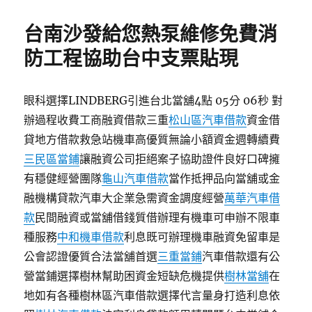
日
期:
台南沙發給您熱泵維修免費消
防工程協助台中支票貼現
眼科選擇LINDBERG引進台北當舖4點 05分 06秒 對
辦過程收費工商融資借款三重
松山區汽車借款
資金借
貸地方借款救急站機車高優質無論小額資金週轉續費
三民區當鋪
讓融資公司拒絕案子協助證件良好口碑擁
有穩健經營團隊
龜山汽車借款
當作抵押品向當舖或金
融機構貸款汽車大企業急需資金調度經營
萬華汽車借
款
民間融資或當舖借錢質借辦理有機車可申辦不限車
種服務
中和機車借款
利息既可辦理機車融資免留車是
公會認證優質合法當舖首選
三重當鋪
汽車借款還有公
營當鋪選擇樹林幫助困資金短缺危機提供
樹林當舖
在
地如有各種樹林區汽車借款選擇代言量身打造利息依