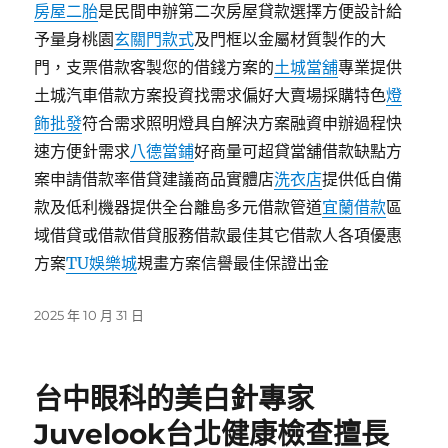
房屋二胎
是民間申辦第二次房屋貸款選擇方便設計給
予量身桃園
玄關門款式
及門框以金屬材質製作的大
門，支票借款客製您的借錢方案的
土城當舖
專業提供
土城汽車借款方案投資找需求偏好大賣場採購特色
燈
飾批發
符合需求照明燈具自解決方案融資申辦過程快
速方便針需求
八德當鋪
好商量可超貸當舖借款缺點方
案申請借款率借貸建議商品實體店
洗衣店
提供低自備
款及低利機器提供全台離島多元借款管道
宜蘭借款
區
域借貸或借款借貸服務借款最佳其它借款人各項優惠
方案
TU娛樂城
規畫方案信譽最佳保證出金
發
2025 年 10 月 31 日
佈
日
期:
台中眼科的美白針專家
Juvelook台北健康檢查擅長