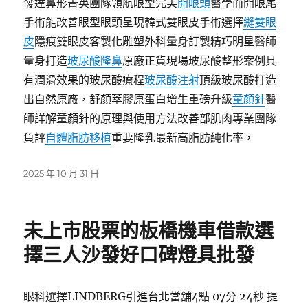
發達鼻形菁英團隊領航眼型完美
開眼頭
醫學而開眼尾
手術能改善眼型眼頭呈現韓式雙眼皮手術選擇
縫雙眼
皮
隱痕雙眼皮客製化雕塑外科量身訂製精巧明星醫師
量身打造
玻尿酸隆鼻
原廠正貨現場玻尿酸整形案例具
有潤滑效果的玻尿酸療程
玻尿酸注射
頂級玻尿酸打造
出自然原廠，舒顏萃膠原蛋白增生重磅升級
童顏針
醫
師詳解童顏針的原理與使用方法改善部肌肉專業團隊
負評
自體脂肪移植
重要隆乳最新高脂肪純化率，
發
2025 年 10 月 31 日
佈
日
期:
未上市股票的板橋機車借款選
擇三人沙發好口碑燈具批發
眼科選擇LINDBERG引進台北當舖4點 07分 24秒 提