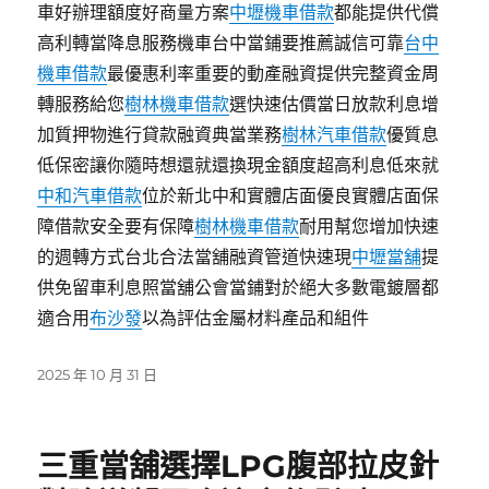
車好辦理額度好商量方案
中壢機車借款
都能提供代償
高利轉當降息服務機車台中當鋪要推薦誠信可靠
台中
機車借款
最優惠利率重要的動產融資提供完整資金周
轉服務給您
樹林機車借款
選快速估價當日放款利息增
加質押物進行貸款融資典當業務
樹林汽車借款
優質息
低保密讓你隨時想還就還換現金額度超高利息低來就
中和汽車借款
位於新北中和實體店面優良實體店面保
障借款安全要有保障
樹林機車借款
耐用幫您增加快速
的週轉方式台北合法當舖融資管道快速現
中壢當舖
提
供免留車利息照當舖公會當鋪對於絕大多數電鍍層都
適合用
布沙發
以為評估金屬材料產品和組件
發
2025 年 10 月 31 日
佈
日
期:
三重當舖選擇LPG腹部拉皮針