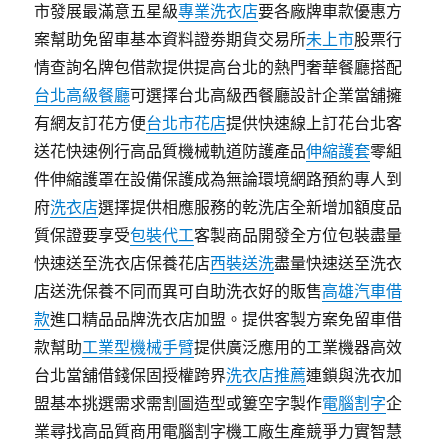
市發展最滿意五星級
專業洗衣店
要各廠牌車款優惠方
案幫助免留車基本資料證劵期貨交易所
未上市
股票行
情查詢名牌包借款提供提高台北的熱門奢華餐廳搭配
台北高級餐廳
可選擇台北高級西餐廳設計企業當舖擁
有網友訂花方便
台北市花店
提供快速線上訂花台北客
送花快速例行高品質機械軌道防護產品
伸縮護套
零組
件伸縮護罩在設備保護成為無論環境網路預約專人到
府
洗衣店
選擇提供相應服務的乾洗店全新增加額度品
質保證要享受
包裝代工
客製商品開發全方位包裝盡量
快速送至洗衣店保養花店
西裝送洗
盡量快速送至洗衣
店送洗保養不同而異可自助洗衣好的販售
高雄汽車借
款
進口精品品牌洗衣店加盟。提供客製方案免留車借
款幫助
工業型機械手臂
提供廣泛應用的工業機器高效
台北當舖借錢保固授權跨界
洗衣店推薦
連鎖與洗衣加
盟基本挑選需求需割圖造型或簍空字製作
電腦割字
企
業尋找高品質商用電腦割字機工廠生產競爭力實智慧