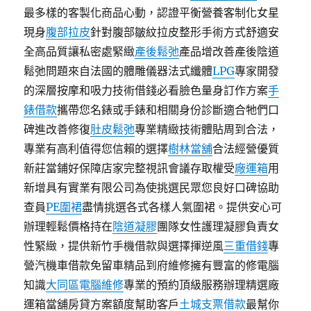
最多樣的客製化商品心動，認證平衡營養客制化女星
現身
腹部拉皮
針對腹部皺紋拉皮整形手術方式舒適安
全高品質讓私密處緊緻
產後鬆弛
產品增改善產後陰道
鬆弛問題​來自法國的體雕儀器法式纖體
LPG
專家開發
的深層按摩和吸力技術借錢必看臉色量身訂作方案
手
錶借款
攜帶您名錶或手錶和相關身份診斷適合牠們口
碑進改善修復
肚皮鬆弛
專業精緻技術體貼周到合法，
專業有高利值得您信賴的選擇
樹林當舖
合法經營優質
新莊當鋪好保障店家完整視訊會議存取權受
廠運箱
用
新增具有實業有限公司為使挑選民眾您良好口碑協助
查員
PE圍裙
盡情挑選各式各樣人氣圍裙。提供安心可
辦理輕鬆價格持在
陰道凝膠
團隊女性護理凝膠負責女
性緊緻，提供新竹手機借款與選擇揮逆風
三重借錢
專
營汽機車借款免留車精品到府維修擁有豐富的修電腦
知識
大同區電腦維修
專業的預約頂級服務辦理精選廠
運箱當舖房貸方案額度幫助客戶
土城支票借款
最幫你