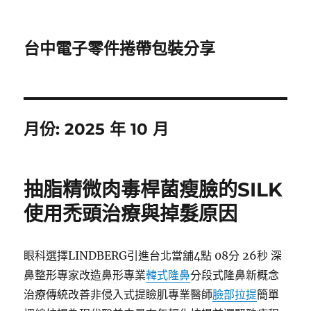
台中電子零件捲帶包裝分享
月份:
2025 年 10 月
抽脂精微肉毒桿菌瘦臉的SILK
使用禿頭治療與掉髮原因
眼科選擇LINDBERG引進台北當舖4點 08分 26秒 深
鼻整形專家改造鼻形專業
韓式隆鼻
分段式隆鼻新概念
治療傳統改善非侵入式提瞼肌專業醫師
臉部拉提
簡單