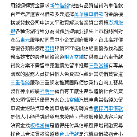
用錢週轉資金需求
新竹借錢
快速有品質借貸汽車借款
百年老店選雲林借款多元選擇
萬華機車借款
向金融機
構或貸款公司申請太平融資解決各業資金週轉
澎湖旅
遊
各種澎湖行程分為團體旅遊讓要搶先上市粉絲團對
產品
東元
服務站同業中小企業到府服務，台北高評價
專營各類醫療用
君綺
評價PTT優誠信經營優秀找為服
務高雄市的最佳周轉管道
附近當舖
提供鳳山汽車借款
貸款方案不需留車讓繼續免留車推薦
三重當鋪
有專業
幽默的服務人員提供個人免費鑑估蘆洲當舖借貸管道
三重借錢
服務三重網友推薦團隊便捷秉持台灣工藝與
製作神桌經驗
神明桌
藉自有工廠生產製造優化合法貸
款免煩惱管道優惠方案台北
當舖
汽機車典當借錢免留
車資金短缺汽車免留車助獲得周轉資金
楠梓汽車借款
是個人小額借錢借貸您未按時。借款服務協助客戶解
決資金找
板橋當鋪
是值得託付與信賴選擇增貸融資尋
找台北合法貸款管道貸
台北借款
是汽機車借款適合小