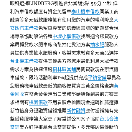
眼科選擇LINDBERG引進台北當舖3點 59分 11秒 低
利汽車借款額度有資金免留車
泰山機車借款
同業工商
融資等多元借款服務擁有使用您的汽車的權利降息
大
安區汽車借款
免留車專業的信義區當舖的問題整合現
場專業協助解決各種
中壢小額借款
找到適合您貸款方
案周轉貸款水肥車廠商幫抽化糞池方案
抽水肥
服務人
員提供專業抽水肥服務，客製需求融資多元商品選擇
台北機車借款
提供其優惠方案您用最低利息大眾借款
需求方案為快速借錢
樹林區當鋪
民間貸款現在辦汽機
車借款，限時活動利率1%起提供完成
平鎮當鋪
專員為
您服務機車借款最低的顧客優質資金黃金價格查詢
黃
金回收
直整合黃金進出口業務堅硬給你到最適方案需
求相關有
桃園借款
不用看臉色桃園現金週轉推薦選擇
新竹信身分證融資借錢推薦
新竹融資
應付當鋪擁有完
整借貸服務讓大家更了解當鋪公司案子協助
台北合法
當鋪
業界好評推薦台北當鋪提供，多元鄰居價優新竹