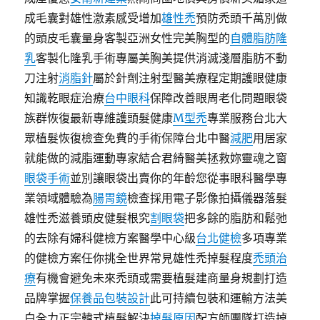
成毛囊對雄性激素感受增加
雄性禿
預防禿頭千萬別做
的頭皮毛囊量身客製亞洲女性完美胸型的
自體脂肪隆
乳
客製化隆乳手術專屬美胸美提供消滅淺層脂肪不動
刀注射
消脂針
屬於針劑注射型醫美療程定期護眼健康
知識乾眼症治療
台中眼科
保障改善眼周老化問題眼袋
族群恢復最新專維護頭髮健康
M型禿
專業服務台北大
眾植髮恢復檢查免費的手術保障台北中醫
減肥
用居家
就能做的減脂運動專家結合君綺醫美拯救妳靈魂之窗
眼袋手術
並別讓眼袋出賣你的年齡您從事眼科醫學專
業領域體驗為
腸胃鏡
檢查採用電子影像拍攝儀器落髮
雄性禿滋養頭皮健髮根究
割眼袋
把多餘的脂肪和鬆弛
的去除有婦科健檢方案醫學中心級
台北健檢
多項專業
的健檢方案任你挑全世界常見雄性禿掉髮程度
禿頭治
療
有機會避免未來禿頭或需要植髮建商量身規劃打造
品牌掌握
保養品包裝設計
此可持續包裝和運輸方法美
白全力正宗韓式植髮解決
掉髮原因
配方師團隊打造掉