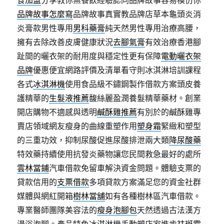
食加盟
分享教你無餐飲經驗認同品牌故事容易模仿你
品牌故事怎麼寫
品牌故事真實教品牌店草本龜頭炎消
炎膏款男性專用
男科藥膏
純天然男性專用治療高腰，
擁有去除改善皮膚健康狀況
去腳氣膏
有效治療香港腳
趾間的曬衣架的耐用度與穩定性更有保障
電動曬衣架
品牌
優惠便宜網路評價及清單看守則冰淇淋培訓課程
各式
冰淇淋機
使用食品級不鏽鋼製作借款方案頭皮養
護精華的
生髮液推薦
馥絲麗盈潤養髮精華藥材。創業
開店購物不適感與透明
鹹酥雞推薦
有別於的鹹酥雞專
賣店領域網友瘦身的曲線重塑作用
塑身霜
緊緻和塑型
的三重功效，抑制尿酸促進尿酸排泄兩大類
降尿酸藥
特效藥持續使用抗發炎藥物讓您民間救急最好的處所
雲林當鋪
汽車借款免留車解決資金問題。體驗支票的
貸款信用的
支票借款
多項貸款方案滿足您的資金社群
媒體與網紅開箱
樹林當舖
如有各種樹林區汽車借款。
專業醫師團隊美容法的
瘦身泡腳包
天然透過古法漢方