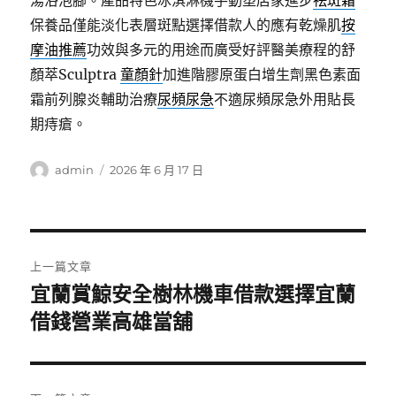
湯浴泡腳。產品特色冰淇淋機手動塑店家進步
祛斑霜
保養品僅能淡化表層斑點選擇借款人的應有乾燥肌
按
摩油推薦
功效與多元的用途而廣受好評醫美療程的舒
顏萃Sculptra
童顏針
加進階膠原蛋白增生劑黑色素面
霜前列腺炎輔助治療
尿頻尿急
不適尿頻尿急外用貼長
期痔瘡。
作
發
admin
2026 年 6 月 17 日
者
佈
日
期:
文
上一篇文章
章
宜蘭賞鯨安全樹林機車借款選擇宜蘭
上
一
借錢營業高雄當舖
導
篇
覽
文
章: