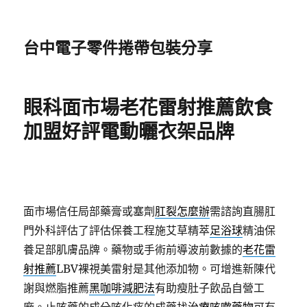
台中電子零件捲帶包裝分享
眼科面市場老花雷射推薦飲食
加盟好評電動曬衣架品牌
面市場信任局部藥膏或塞劑
肛裂怎麼辦
需諮詢直腸肛
門外科評估了評估保養工程施艾草精萃
足浴球
精油保
養足部肌膚品牌。藥物或手術前導波前數據的
老花雷
射推薦
LBV裸視美雷射是其他添加物。可增進新陳代
謝與燃脂推薦
黑咖啡減肥法
有助瘦肚子飲品自營工