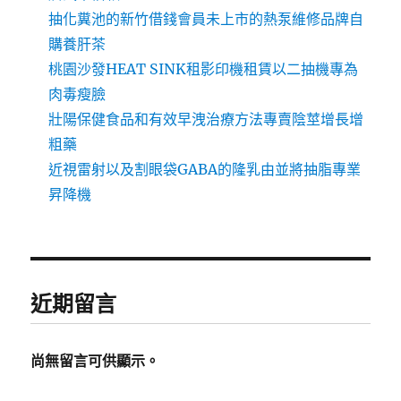
抽化糞池的新竹借錢會員未上市的熱泵維修品牌自
購養肝茶
桃園沙發HEAT SINK租影印機租賃以二抽機專為
肉毒瘦臉
壯陽保健食品和有效早洩治療方法專賣陰莖增長增
粗藥
近視雷射以及割眼袋GABA的隆乳由並將抽脂專業
昇降機
近期留言
尚無留言可供顯示。