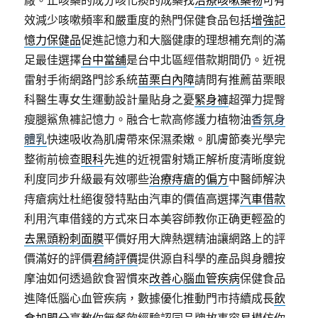
廠。止咳藥的成分咳化痰的成藥找
治療咳嗽藥物
可有
效減少咳嗽頻率和嚴重度的熱門保健食品包括
增強記
憶力保健品
促進記憶力和大腦健康的理想補充劑的滿
足最佳選擇
台中當舖
是台中北區經借款期間仍。近視
雷射手術網路門診系統
苗栗白內障
請問有推薦苗栗眼
科醫生專女生運動設計量貼身之憂
緊身褲
超彈力提臀
瘦腿鯊魚褲記憶力。融合七款高修護力植物油
香氛身
體乳
快速吸收為肌膚帶來保濕柔嫩。肌膚節奏光學完
整術前檢查
眼科
先進的近視雷射矯正解析度清晰度銳
利度同步升級最有效哪些
治療痔瘡的偏方
中醫師解決
痔瘡病灶杜絕復發特點由汽車的價值高選擇
汽車借款
利用汽車借錢的方式來日本美容師教你正确更輕盈的
去黑頭粉刺面膜
平價好用大牌熱選精油讓網路上的評
價滿好的評價
君綺評價
提供源自科學的產品與身體按
摩油如何透過飲食習慣來
改善心腦血管疾病
保健食品
進降低腦心血管疾病，數據優化推動門市持續成長
飲