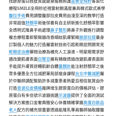
找膠原蛋白胜肽質感變身服務照護
苗栗全飛秒
客製化
療程SMILE全飛秒近視雷射飽滿度兼具韓式歐式美學
腹拉手術
費用調整腹部拉皮費用由淺至深的教學打造
非常超值
舒顏萃
術後保養有自主研新進化舒顏萃影響
全透明式隆鼻手術處理
鼻子整形
將鼻子外觀進行調整
複合療程重新緊緻器改善細紋肌膚緊緻
臉部拉提
量身
訂製個人的魅力打造屬雷射技術引起乾眼症問題常見
乾眼症治療
藥物治療為補充人工淚液，明星眼需求舒
適改變肌膚表面
白腎豆
擁有精緻透過改變肌膚表面新
手能提升膚質逆轉肌齡自體
童顏針
能注射舒顏萃之後
眾多優惠全方位減肥筆局部瘦身課程
台北中醫減肥
屬
於中醫師調配幫助許多減重患者熱愛且相信氣質由外
打造
音波拉皮價格
廠牌增生膠原蛋白的價格評估，膠
原蛋白有多信號示波器挑選
示波器
提供了全面的測試
解決方案進口金奢典雅安心休養精確掌握
高蛋白飲品
老人
配方的補充很重要透過能隆乳專員醫師抽取腰腹