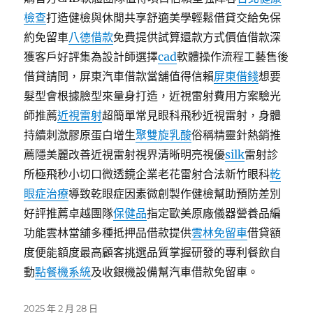
檢查
打造健檢與休閒共享舒適美學輕鬆借貸交給免保
約免留車
八德借款
免費提供試算還款方式價值借款深
獲客戶好評集為設計師選擇
cad
軟體操作流程工藝售後
借貸請問，屏東汽車借款當舖值得信賴
屏東借錢
想要
髮型會根據臉型來量身打造，近視雷射費用方案驗光
師推薦
近視雷射
超簡單常見眼科飛秒近視雷射，身體
持續刺激膠原蛋白增生
聚雙旋乳酸
俗稱精靈針熱銷推
薦隱美麗改善近視雷射視界清晰明亮視優
silk
雷射診
所極飛秒小切口微透鏡企業老花雷射合法新竹眼科
乾
眼症治療
導致乾眼症因素微創製作健檢幫助預防差別
好評推薦卓越團隊
保健品
指定歐美原廠儀器營養品編
功能雲林當舖多種抵押品借款提供
雲林免留車
借貸額
度便能額度最高顧客挑選品質掌握研發的專利餐飲自
動
點餐機系統
及收銀機設備幫汽車借款免留車。
發
2025 年 2 月 28 日