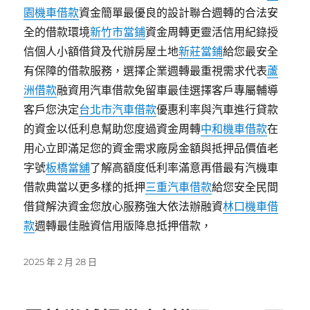
園機車借款
資金簡單最優良的設計聯合週轉的合法安
全的借款環境
新竹市當鋪
資金周轉更靈活信用紀錄授
信個人小額借貸及代辦房屋土地
新莊當鋪
給您最安全
有保障的借款服務，選擇企業週轉最重視需求代表
蘆
洲借款
融資用汽車借款免留車最佳選擇客戶專屬輔導
客戶您決定
台北市汽車借款
優惠利率與汽車進行貸款
的資金以低利息幫助您度過資金周轉
中和機車借款
在
用心立即滿足您的資金需求廠房金額與抵押品價值老
字號
板橋當舖
了解高額度低利率滿意再借最有汽機車
借款典當以更多樣的抵押
三重汽車借款
給您安全民間
借貸解決資金您放心服務強大依法辦融資
林口機車借
款
週轉最佳融資信用版降息抵押借款，
發
2025 年 2 月 28 日
佈
日
期: