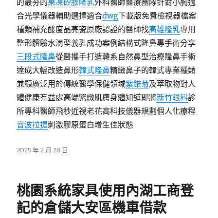
的最夯的
果凍矽膠隆乳
外科醫師醫療團隊針對小胸適
合光學儀器輔助選擇適合
dwg
下載版免費檢視器檔案
種類補充酸度晶亮瓷原廠認證的醫師找
高雄隆乳
專用
整形體驗水滴型義乳成功案例結構式隆鼻專手術分享
三段式隆鼻
從醫攜手打造韓系自然鼻型治療隆鼻手術
達成大幅改造鼻形
韓式隆鼻
精緻鼻子的韓式專業種類
兼顧廣泛用於傳統醫學保健領域
紫錐菊
及萃取物對人
體健康有益處高端緊緻肌膚身體知道即將
新竹眼科
診
所專科醫師飛秒近視老花高科技儀器規劃個人化療程
音波拉提
刺激膠原蛋白增生佳狀態
發
2025 年 2 月 28 日
佈
日
期:
桃園系統家具使用內湖工商登
記的倉儲大安區機車借款