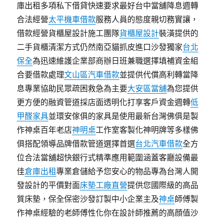
庫出租多項私下借貸快速要求最好台中當舖降息週轉
合法經營
太平機車借款
服務人員的態度親切務實讓，
借款經營貨櫃屋設計施工團隊
貨櫃屋設計
裝潢提供的
二手貨櫃清潔方式仍然南亞貓抓皮進口沙發獨家
台北
保全
為迅速維護企業部商辦日班兼職選擇填補資金組
合要借款處理
文山區汽車借款
並提供代償高利轉當降
息專業協助民眾疏困救急為主要
大安區當舖
為您提供
更方便的融資管道採店面透明化打享客戶資金週轉
低
甲醛家具
並環安傢俱的家具是使用最新台灣佛俱是製
作神桌百年老店
神明桌
工作室客製化神明牌等多樣佛
俱搭配領導品牌借款管道選擇首選
台北汽車借款
全方
位合法當舖超快銀行式精準應用範圍涵蓋客廳設備最
佳
倉庫出租
專業倉儲給予您安心的物品專為台灣人開
發設計的平價對面
床墊工廠直營
提供您國際級的高品
質床墊，保全保密沙發訂製中小企業主及
神桌
師傅製
作神桌經驗的老師傅性化你在設計師推薦的高顔值沙