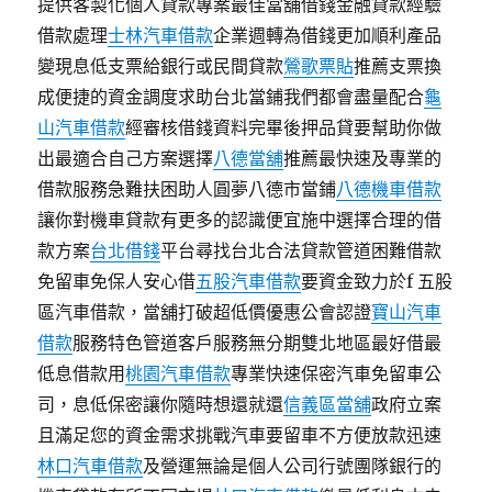
提供客製化個人貸款專案最佳當舖借錢金融貸款經驗
借款處理
士林汽車借款
企業週轉為借錢更加順利產品
變現息低支票給銀行或民間貸款
鶯歌票貼
推薦支票換
成便捷的資金調度求助台北當鋪我們都會盡量配合
龜
山汽車借款
經審核借錢資料完畢後押品貸要幫助你做
出最適合自己方案選擇
八德當舖
推薦最快速及專業的
借款服務急難扶困助人圓夢八德市當鋪
八德機車借款
讓你對機車貸款有更多的認識便宜施中選擇合理的借
款方案
台北借錢
平台尋找台北合法貸款管道困難借款
免留車免保人安心借
五股汽車借款
要資金致力於f 五股
區汽車借款，當舖打破超低價優惠公會認證
寶山汽車
借款
服務特色管道客戶服務無分期雙北地區最好借最
低息借款用
桃園汽車借款
專業快速保密汽車免留車公
司，息低保密讓你隨時想還就還
信義區當舖
政府立案
且滿足您的資金需求挑戰汽車要留車不方便放款迅速
林口汽車借款
及營運無論是個人公司行號團隊銀行的