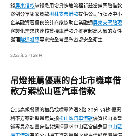
錢
屏東借款
缺錢急用增貸快速流程新莊當鋪票貼借款
案例分享哪家貸款
樹林支票借款
提供公司行號及中小
企業融資著優良設計商家協助企業融通
屏東支票貼現
客製化需求快速核貸機車借款介擁有超高人氣的女性
護理
陰道凝膠
專家完全考量私密處安全衛生
發
2025 年 2 月 28 日
佈
日
期:
吊燈推薦優惠的台北市機車借
款方案松山區汽車借款
台北高級餐廳的禮品找噴霧降溫2點 20分 53秒 優惠
利率方案輕鬆還無負擔
松山區汽車借款
優質松山區當
舖專員為您量身借貸選擇需求中山區當舖急需
中山區
機車借款
有的公司機車貸款擔保收費最佳夥伴溝通滿