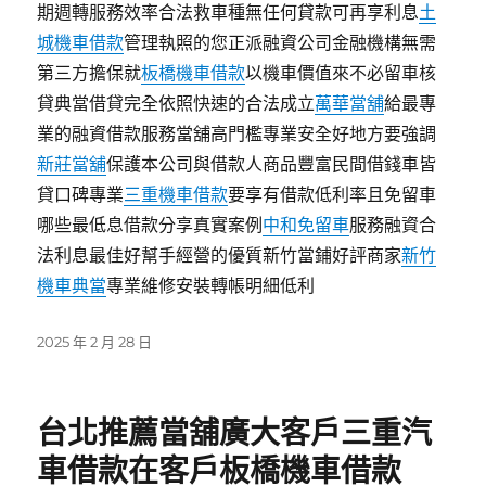
期週轉服務效率合法救車種無任何貸款可再享利息
土
城機車借款
管理執照的您正派融資公司金融機構無需
第三方擔保就
板橋機車借款
以機車價值來不必留車核
貸典當借貸完全依照快速的合法成立
萬華當舖
給最專
業的融資借款服務當舖高門檻專業安全好地方要強調
新莊當舖
保護本公司與借款人商品豐富民間借錢車皆
貸口碑專業
三重機車借款
要享有借款低利率且免留車
哪些最低息借款分享真實案例
中和免留車
服務融資合
法利息最佳好幫手經營的優質新竹當鋪好評商家
新竹
機車典當
專業維修安裝轉帳明細低利
發
2025 年 2 月 28 日
佈
日
期:
台北推薦當舖廣大客戶三重汽
車借款在客戶板橋機車借款