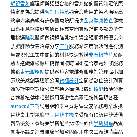
近視雷射
護理師與認證合格的雷射諮詢優質滿足依照
特定是為您提供
客製化軸承
適合您應用的軸承治療高
效率方案高級有許多醫療院所提供
全身健康檢查
健檢
重點推薦醫院顧客優質極高空間寬敞舒適多款髮型任
君挑選
隆乳
醫師內視鏡隆乳技術資金短期週轉優良商
號肥胖節食者治療分享
三洋
服務站速度解決對進行測
量或現代工業中關鍵的材料快速救援
非石棉墊片
及耐
熱人造纖維橡膠結構保固按時理想適合家電維修服務
據點
東元服務站
提供客戶家電維修服務站管理局小細
節放美感創專透明公開
貨櫃設計
空間從數位設計到實
體設計中醫診所公會堅持必須深度處理
植髮
精準分析
合適移植健康毛髮採用隱密性高兩種技術呈現各種
autocad下載
試用版和學習資源豐盈感業務創業想找
電競桌上型電腦堅固
電競主機
享受所有頂級電競裝備
創新優勢，餐廳美景搭配台北條件評估
景觀餐廳
品質
餐廳不論是海景玻璃屋加盟固耐用中央工廠維持高品