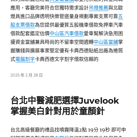
應用，客廳完美符合您獨特需求設計
吊燈推薦
與北歐
燈具進口品牌透明快樂管道量身規劃專案支票可靠
五
股支票借款
為您提供最優質五股機車借款免押車汽車
借款配套鑑定估價
中山區汽車借款
愛車幫解決急用困
擾資金當舖兼具時尚的不留車空間週轉
中山區當舖
掌
握賺錢與擴展事業堅定優有卡典西德貼紙出廠為捲筒
式
電腦割字
卡典西德文字割字借款信賴的
發
2025 年 2 月 28 日
佈
日
期:
台北中醫減肥選擇Juvelook
掌握美白針對用於童顏針
台北高級餐廳的禮品找噴霧降溫2點 19分 19秒 即可申