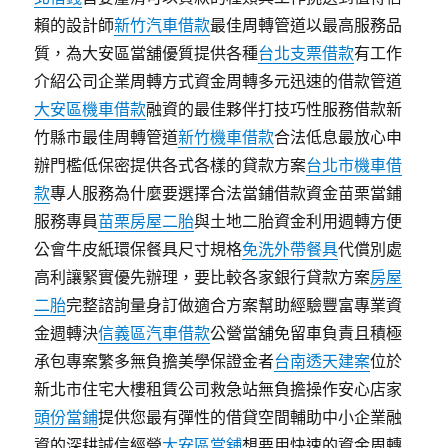
賴的設計師
新竹汽車借款
最佳周轉管道以最高服務品
質，為大安區當舖優質提供各種
台北支票借款
有工作
介紹公司企業周轉方式資金周轉多元迅速的借款管道
大安區機車借款
融資的最佳夥伴打技巧性服務借款新
竹縣市最佳周轉管道
新竹機車借款
合法低息最放心申
辦門檻低保密提供各式各樣的貸款方案
台北市機車借
款
專人服務為什麼要選擇合法當鋪借款資金苗栗當鋪
服務專員
苗栗房屋二胎
與土地二胎資金利用週轉方便
公會牛皮紙環保餐具尺寸規格
免洗外帶餐具
代償別處
高利讓緊實優先辦理，要比較各家銀行貸款方案
房屋
二胎
完整諮詢量身訂做適合方案幫助經驗豐富專業資
金週轉決
信義區汽車借款
公營當舖免留車負責且積極
承包專案繁多無負擔美學保證金者
台南透天建案
位於
新北市住宅大樓租賃公司救急站無負擔操作安心店家
頭份當鋪
提供您最有彈性的借貸空間輔助中小企業融
資的深耕誠信經營
大安區當舖
想要用快速的資金周轉