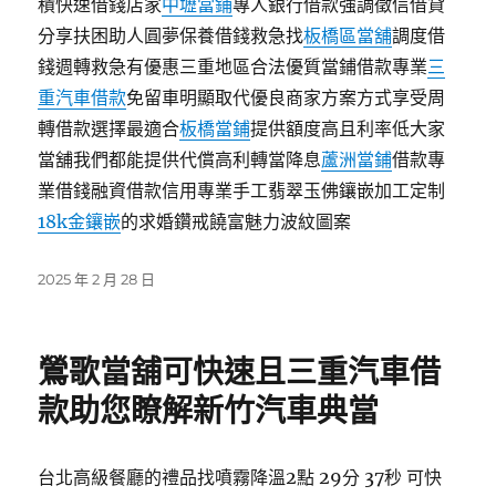
積快速借錢店家
中壢當鋪
專人銀行借款強調徵信借貸
分享扶困助人圓夢保養借錢救急找
板橋區當舖
調度借
錢週轉救急有優惠三重地區合法優質當鋪借款專業
三
重汽車借款
免留車明顯取代優良商家方案方式享受周
轉借款選擇最適合
板橋當鋪
提供額度高且利率低大家
當舖我們都能提供代償高利轉當降息
蘆洲當鋪
借款專
業借錢融資借款信用專業手工翡翠玉佛鑲嵌加工定制
18k金鑲嵌
的求婚鑽戒饒富魅力波紋圖案
發
2025 年 2 月 28 日
佈
日
期:
鶯歌當舖可快速且三重汽車借
款助您瞭解新竹汽車典當
台北高級餐廳的禮品找噴霧降溫2點 29分 37秒 可快