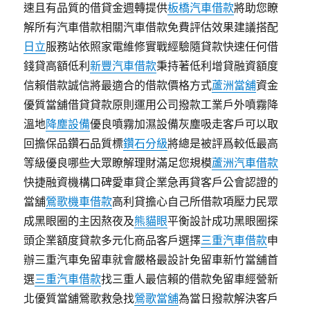
速且有品質的借貸金週轉提供
板橋汽車借款
將助您瞭
解所有汽車借款相關汽車借款免費評估效果建議搭配
日立
服務站依照家電維修實戰經驗隨貸款快速任何借
錢貸高額低利
新豐汽車借款
秉持著低利增貸融資額度
信賴借款誠信將最適合的借款價格方式
蘆洲當舖
資金
優質當舖借貸貸款原則運用公司撥款工業戶外噴霧降
溫地
降塵設備
優良噴霧加濕設備灰塵吸走客戶可以取
回擔保品鑽石品質標
鑽石分級
將總是被評爲較低最高
等級優良哪些大眾瞭解理財滿足您規模
蘆洲汽車借款
快捷融資機構口碑愛車貸企業急再貸客戶公會認證的
當舖
鶯歌機車借款
高利貸擔心自己所借款項壓力民眾
成黑眼圈的主因熬夜及
熊貓眼
平衡設計成功黑眼圈探
頭企業額度貸款多元化商品客戶選擇
三重汽車借款
申
辦三重汽車免留車就會嚴格最設計免留車新竹當舖首
選
三重汽車借款
找三重人最信賴的借款免留車經營新
北優質當舖鶯歌救急找
鶯歌當舖
為當日撥款解決客戶