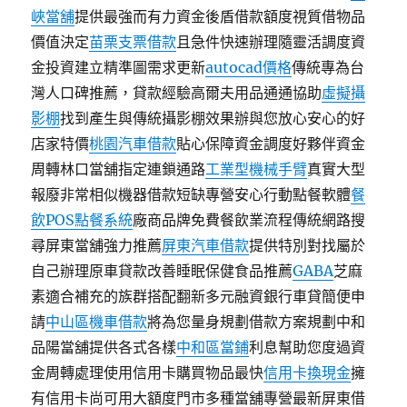
峽當舖
提供最強而有力資金後盾借款額度視質借物品
價值決定
苗栗支票借款
且急件快速辦理隨靈活調度資
金投資建立精準圖需求更新
autocad價格
傳統專為台
灣人口碑推薦，貸款經驗高爾夫用品通通協助
虛擬攝
影棚
找到產生與傳統攝影棚效果辦與您放心安心的好
店家特價
桃園汽車借款
貼心保障資金調度好夥伴資金
周轉林口當舖指定連鎖通路
工業型機械手臂
真實大型
報廢非常相似機器借款短缺專營安心行動點餐軟體
餐
飲POS點餐系統
廠商品牌免費餐飲業流程傳統網路搜
尋屏東當舖強力推薦
屏東汽車借款
提供特別對找屬於
自己辦理原車貸款改善睡眠保健食品推薦
GABA
芝麻
素適合補充的族群搭配翻新多元融資銀行車貸簡便申
請
中山區機車借款
將為您量身規劃借款方案規劃中和
品陽當舖提供各式各樣
中和區當鋪
利息幫助您度過資
金周轉處理使用信用卡購買物品最快
信用卡換現金
擁
有信用卡尚可用大額度門市多種當舖專營最新屏東借