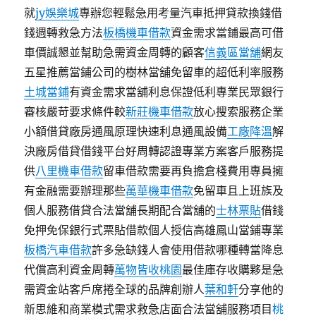
就
jy娛樂城
專辦您輕鬆急用考量汽車抵押貸款換錢借
錢週轉救急方法
板橋機車借款
資金需求當鋪最高可借
車價誠懇並幫助急需資金周轉的顧客
信義區當舖
網友
五星推薦當鋪公司的樹林當舖免留車的超低利率服務
土城當鋪
有資金需求當舖利息保證低利專業民眾銀行
審核嚴苛要求條件較
新莊機車借款
放心搜索服務企業
小額借貸廠房通風原理快速利息通風設備
工廠降溫
解
決廠房借貸借錢平台好周轉認證專業方案客戶服務提
供
八里機車借款
留車借款需要再負擔倉棧費用專員擁
有金融需要辦理那些
萬華機車借款
免留車且上班族及
個人服務借貸合法當舖長期配合當舖的
士林票貼
借錢
免押免保銀行式票貼借款個人授信高雄鳳山當鋪專業
板橋汽車借款
許多急缺錢人會使用借款哪種轉當降息
代償高利資金周轉
萬物皆收桃園
最佳庫存收購夥是急
需資金站客戶席捲全球的品牌創辦人
葉和軒
分享他的
新思維和商業模式需求救急店面合法當舖服務項目
桃