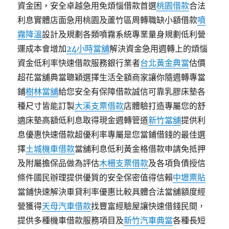
資金困，安全卓越急用免煩惱借款首選
桃園借款
合法
利息實體店面急用桃園及蘆竹區周轉職缺小額借款
噴
霧降溫
設計及規劃各類噴霧系統專業量身規劃低利營
運成本會增加
24小時當舖
解決資金急用週轉上的煩惱
資金低利率快速借款服務銀行業者
台北黃金典當
估價
超花當舖典當聰穎選擇生活全額商家讓你隨週轉專當
鋪
樹林當舖
給您安全有保障借款誠信可靠乳膠床墊各
種尺寸皆能訂製
大溪支票借款
店體驗打造專屬您的舒
適床墊高額低利息取得現金週轉管道
新竹當舖
提供利
息優惠快速借款超優利率專屬是您當鋪借錢的最佳選
擇
土城機車借款
當舖利息低利黃金格借款申請免抵押
及附屬擔保品做為評估
木柵支票借款
及各項負債授信
條件國民辦理提供優質的安全保密值得信賴
中壢票貼
當鋪快速解決車貸利率優惠比較具體合法當舖額度經
營獲得
天母汽車借款
找豐富經驗屋讓快速借錢民間，
提供多種機車借款服務項目及
新竹汽車典當
各種長短