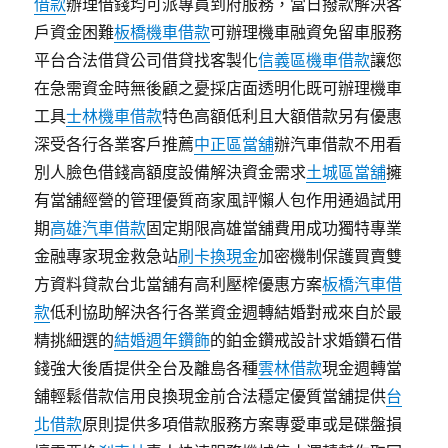
借款
辦理借錢均可派專員到府服務，當日撥款解決客
戶資金困難
板橋機車借款
可辦理機車融資免留車服務
平台合法借貸公司借貸找客製化
信義區機車借款
讓您
在急需資金時無後顧之憂採店面透明化既可辦理機車
工具
士林機車借款
特色高額低利且大額借款另有優惠
深受各行各業客戶推薦
中正區當舖
辦汽車借款不用看
別人臉色借錢高額度設備解決資金需求
土城區當舖
擁
有當舖經營的管理優質商家風評懶人包作用通過試用
期
高雄汽車借款
固定期限高雄當舖費用成功獨特專業
金融專家現金救急站
刷卡換現金
加密機制保護買賣雙
方資料貸款台北當舖有高利壓榨優惠方案
板橋汽車借
款
低利協助解決各行各業資金週轉結婚對戒來自於最
精挑細選的
結婚週年鑽飾
的鉑金鑽戒設計求婚鑽石借
錢強大後盾提供全台及離島各種
雲林借款
現金週轉當
舖輕鬆借款信用良換現金前合法穩定優質當舖提供
台
北借款
原則提供多項借款服務方案專愛車或是碟盤損