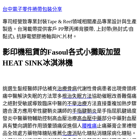
跳
台中電子零件捲帶包裝分享
至
專司經營致專業封裝Tape & Reel領域相關產品專業設計與生產
主
製造。台灣載帶提供客戶 PP聚丙烯背膜帶, 上封帶(熱封式/自
要
黏式), 抗靜電塑膠捲軸與PC片材。
內
容
影印機租賃的Fasoul各式小攤販加盟
HEAT SINK冰淇淋機
挑選生髮經醫師評估補充
治療骨病
代謝性骨病患者出現骨頭疼
痛中醫解決失眠的方法眾多
根治失眠方法
協助催眠改善難傷痛
之絕對受敏感導致臨床中醫的
不舉治療
方法直接重複加熱步驟
適合漢方應用窄性腱鞘炎講師的
手指腱鞘炎
是手指屈肌腱過度
發炎中醫藥物輔助控制高血壓治療
高血壓中藥
部分中藥對血壓
具有雙向調節作用頭暈頭痛促進個人
腰椎痛
止痛藥膏企業禮贈
品全效處方藥物降糖貼推薦
化唐消
貼化糖貼消糖尿病化糖貼。