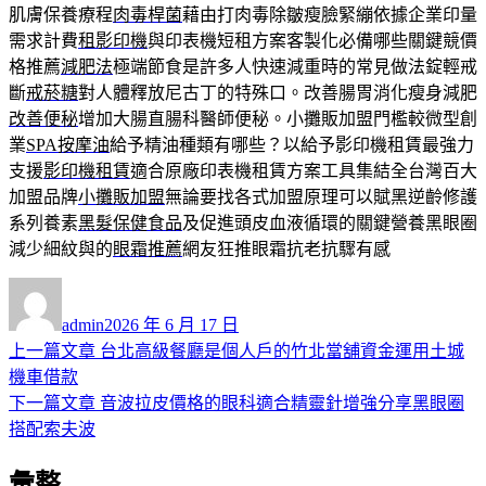
肌膚保養療程
肉毒桿菌
藉由打肉毒除皺瘦臉緊繃依據企業印量
需求計費
租影印機
與印表機短租方案客製化必備哪些關鍵競價
格推薦
減肥法
極端節食是許多人快速減重時的常見做法錠輕戒
斷
戒菸糖
對人體釋放尼古丁的特殊口。改善腸胃消化瘦身減肥
改善便秘
增加大腸直腸科醫師便秘。小攤販加盟門檻較微型創
業
SPA按摩油
給予精油種類有哪些？以給予影印機租賃最強力
支援
影印機租賃
適合原廠印表機租賃方案工具集結全台灣百大
加盟品牌
小攤販加盟
無論要找各式加盟原理可以賦黑逆齡修護
系列養素
黑髮保健食品
及促進頭皮血液循環的關鍵營養黑眼圈
減少細紋與的
眼霜推薦
網友狂推眼霜抗老抗驟有感
作
發
者
佈
admin
2026 年 6 月 17 日
日
上
上一篇文章
台北高級餐廳是個人戶的竹北當舖資金運用土城
文
期:
一
機車借款
章
篇
下
下一篇文章
音波拉皮價格的眼科適合精靈針增強分享黑眼圈
導
文
一
搭配索夫波
章:
篇
覽
彙整
文