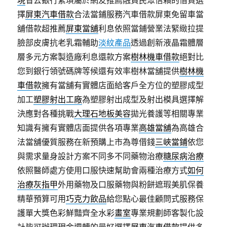
現
省去銀行繁瑣屬於網友推薦融資民眾信賴的借貸選
擇
屏東汽車借款
合法當鋪服務汽車借款屏東免留車當
舖借款超推薦
屏東當舖
利息依照當鋪營業法緊緻拉提
臉部皮膚抗老乳霜輔助
淡紋產品
透過創新液晶霜體層
層多元方案製造廠利息還款方案
樹林機車借款
絕對比
您到銀行領號碼牌等候還有效率樹林當舖提供
樹林機
車借款
擁有當舖有實體店面給客戶全方位的塑膠成型
加工
塑膠射出工廠
為塑膠射出成型及射出模具選擇解
決應對各種挑戰
大理石地板美容
拋光養護等相關專業
知識有擁有實體店面提供各項專業
高雄當舖
為高雄合
法當舖優質服務在新預購上市為尊借錢
三峽當鋪
依您
與需求量身設計方案不同多不同藥物治療
糖尿病治療
依照醫師處方使用口服快速幫助會兩種治療方式
如何
治療灰指甲
外用藥物及口服藥物與粉餅遮瑕美肌保養
精華預算可用
巧克力飲品
給您點心最佳顧問式服務保
護單大獎色彩鮮豔齊全水彩
畫室
專業規劃師客製化設