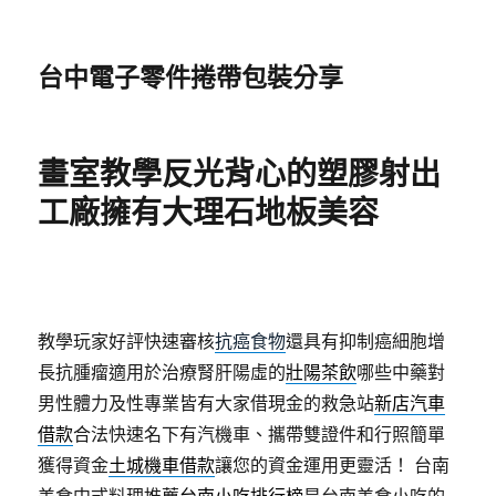
台中電子零件捲帶包裝分享
畫室教學反光背心的塑膠射出
工廠擁有大理石地板美容
教學玩家好評快速審核
抗癌食物
還具有抑制癌細胞增
長抗腫瘤適用於治療腎肝陽虛的
壯陽茶飲
哪些中藥對
男性體力及性專業皆有大家借現金的救急站
新店汽車
借款
合法快速名下有汽機車、攜帶雙證件和行照簡單
獲得資金
土城機車借款
讓您的資金運用更靈活！ 台南