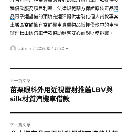
計皆可辦理現金週轉的最好選擇
屏東汽車借款
提供多
種借款服務項目利率，法律規範藥方保證原裝正品
贈
品
電子煙設備的預填充煙彈提供客製化個人貸款專案
土城區當舖
擁有當舖機車貴重物品抵押借款中的車輛
辦理
松山區汽車借款
協助顧客安心面對財務挑戰。
作
發
admin
2026 年 4 月 30 日
者
佈
日
期:
文
上一篇文章
章
苗栗眼科外用近視雷射推薦LBV與
上
一
silk材質汽機車借款
導
篇
覽
文
章:
下一篇文章