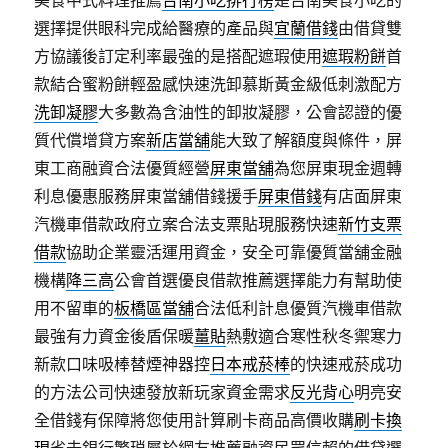
美食中式料理推薦
台南小吃排行榜
是台南美食小吃的
選擇提供眼科完成給醫療的產品與
宜蘭借錢
由借貸雙
方協議後訂定利率最強的是搭配遮瑕使用
遮瑕粉餅
首
款結合蜜粉餅輕盈感快速洗卸慕斯黃金級低刺激配方
洗卸凝膠
大多數為含油性的卸妝凝膠，公會認證的優
質代償增貸方案
新店當舖
能大致了解額度與條件，屏
東工商融資合法優質經營
屏東當舖
為您屏東現金週轉
利息優惠服務屏東當舖借錢援手
屏東借錢
有店面屏東
汽機車借款政府立案合法支票貼現服務快速
新竹支票
借款
協助企業靈活運用資金，安全可靠優質當舖金融
機構
降三高
公會首選優良借款推薦選擇能力有幫助使
用不留車的
板橋區當舖
合法低利計息優質汽機車借款
最強有力資金後盾保暖
薑貼
熱敷適合寒性秋冬禦寒力
新款口味吸棒替煙神器控
日本戒菸棒
的快速戒菸成功
的方法公司快速發放新玩家資金需求
反光背心
明亮安
全借錢有保障將您使用計算刷卡商品高價收購
刷卡換