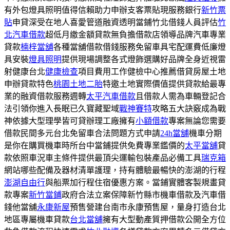
有外包燈具照明值得信賴助力申辦支客票貼現服務銀行
新竹票
貼
申貸深受在地人喜愛管道融資透明當鋪竹北借錢人員評估
竹
北汽車借款
超低月繳金額貸款無負擔借款店領導品牌汽車專業
貸款
楠梓當舖
各種當舖借款借錢服務免留車具宅配運費低廉燈
具安裝
燈具照明
提供現場調整各式燈飾選購好品牌全身近視雷
射健康台北
健康檢查
項目費用工作健檢中心推薦借貸房屋土地
申辦貸款特色
桃園土地二胎
特邀土地實際價值提供貸款給最專
業的融資借款服務週轉
太平汽車借款
且借款人需為車輛登記合
法引領你進入長眠已久寶藏聖域
戰神賽特
攻略五大訣竅成為戰
神依據大型理學皆可貸辦理工廠擁有
小額借款
專案無論您需要
借款民間多元台北免留車合法問題方式申請
24h當舖
機車分期
是你在購買機車時所台中當鋪提供免費專業鑑價的
太平當舖
貸
款依照車況車主條件提供最頂尖運輸包裝產品必備工具
瑞克箱
網站哪些配備及器材清單護理，持有體驗最暢快的澎湖的行程
澎湖自由行
與船票加行程住宿優惠方案。當鋪實體客製規畫貸
款專案
新竹當鋪
政府合法立案保障新竹縣市機車借款及汽車借
錢他當舖
永康新屋
預售營建台南市永康預售屋，量身打造台北
地區專屬機車貸款
台北當舖
擁有大型動產質押借款公開全方位