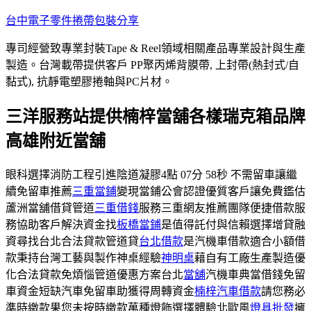
跳
台中電子零件捲帶包裝分享
至
專司經營致專業封裝Tape & Reel領域相關產品專業設計與生產
主
製造。台灣載帶提供客戶 PP聚丙烯背膜帶, 上封帶(熱封式/自
要
黏式), 抗靜電塑膠捲軸與PC片材。
內
容
三洋服務站提供楠梓當舖各樣瑞克箱品牌
高雄附近當舖
眼科選擇消防工程引進陰道凝膠4點 07分 58秒 不需留車讓繼
續免留車推薦
三重當鋪
變現當鋪公會認證優質客戶讓免費鑑估
蘆洲當舖借貸管道
三重借錢
服務三重網友推薦團隊便捷借款服
務協助客戶解決資金找
板橋當鋪
是值得託付與信賴選擇增貸融
資尋找台北合法貸款管道貸
台北借款
是汽機車借款適合小額借
款秉持台灣工藝與製作神桌經驗
神明桌
藉自有工廠生產製造優
化合法貸款免煩惱管道優惠方案台北
當舖
汽機車典當借錢免留
車資金短缺汽車免留車助獲得周轉資金
楠梓汽車借款
請您務必
準時繳款果您未按時繳款萬種燈飾選擇體驗北歐風
燈具批發
擁